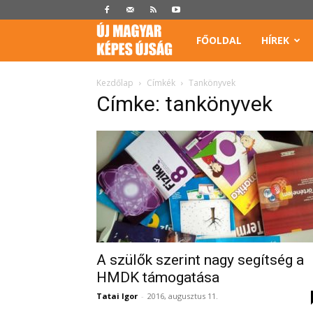
Képes
FŐOLDAL
HÍREK
Újság
Kezdőlap
Címkék
Tankönyvek
Címke: tankönyvek
A szülők szerint nagy segítség a
HMDK támogatása
Tatai Igor
-
2016, augusztus 11.