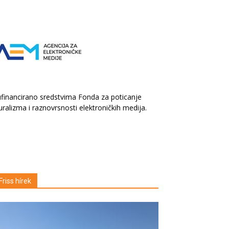
financirano sredstvima Fonda za poticanje
uralizma i raznovrsnosti elektroničkih medija.
Friss hírek