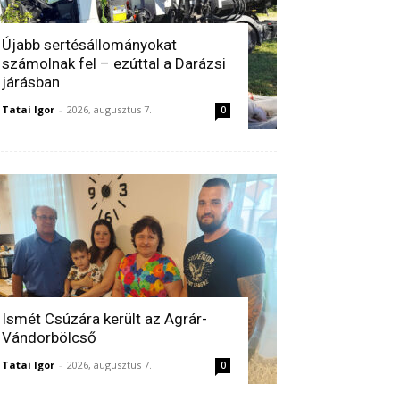
Újabb sertésállományokat
számolnak fel – ezúttal a Darázsi
járásban
Tatai Igor
-
2026, augusztus 7.
0
Ismét Csúzára került az Agrár-
Vándorbölcső
Tatai Igor
-
2026, augusztus 7.
0