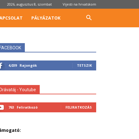
2026, augusztus 8, szombat
Vijesti na hrvatskom
APCSOLAT
PÁLYÁZATOK
FACEBOOK
4,039
Rajongók
TETSZIK
Drávatáj - Youtube
763
Feliratkozó
FELIRATKOZÁS
ámogató: