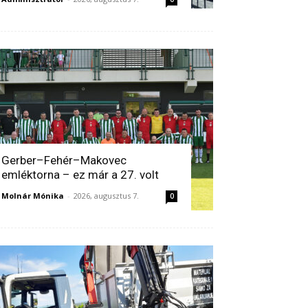
Gerber–Fehér–Makovec
emléktorna – ez már a 27. volt
Molnár Mónika
-
2026, augusztus 7.
0