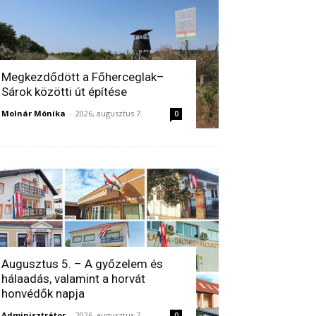
Megkezdődött a Főherceglak–
Sárok közötti út építése
Molnár Mónika
-
2026, augusztus 7.
0
Augusztus 5. – A győzelem és
hálaadás, valamint a horvát
honvédők napja
Adminisztrátor
-
2026, augusztus 7.
0