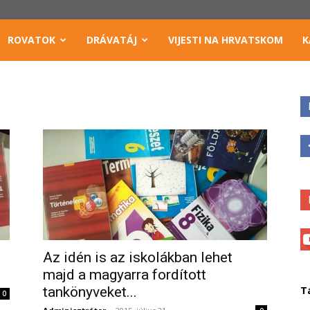
ROVATOK
DRÁVATÁJ
VIJESTI NA HRVATSKOM
K
Az idén is az iskolákban lehet
majd a magyarra fordított
tankönyveket...
T
0