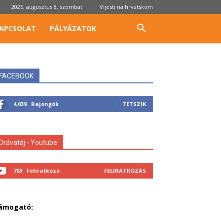
2026, augusztus 8, szombat
Vijesti na hrvatskom
APCSOLAT
PÁLYÁZATOK
FACEBOOK
4,039
Rajongók
TETSZIK
Drávatáj - Youtube
763
Feliratkozó
FELIRATKOZÁS
ámogató: