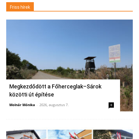
Friss hírek
Megkezdődött a Főherceglak–Sárok
közötti út építése
Molnár Mónika
-
2026, augusztus 7.
0