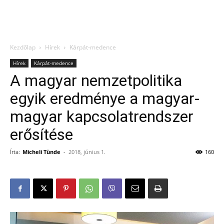
Kezdőlap
Hírek
Kárpát-medence
Hírek
Kárpát-medence
A magyar nemzetpolitika
egyik eredménye a magyar-
magyar kapcsolatrendszer
erősítése
Írta:
Micheli Tünde
-
2018, június 1.
160