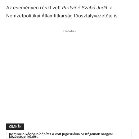
Az eseményen részt vett
Pirityiné Szabó Judit
, a
Nemzetpolitikai Államtitkárság főosztályvezetője is.
Hirdetés
CÍMKÉK
Kommunikációs hídépítés a volt Jugoszlávia országainak magyar
közösségei között