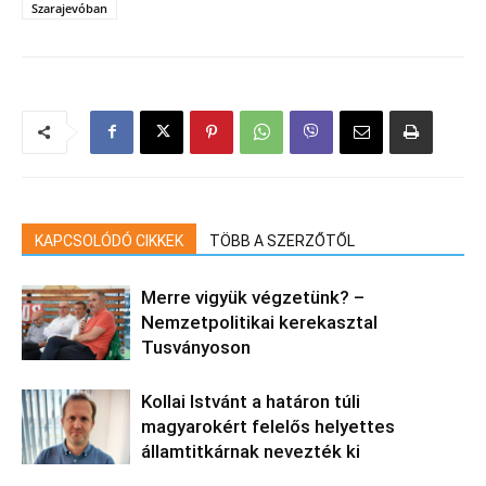
Szarajevóban
KAPCSOLÓDÓ CIKKEK
TÖBB A SZERZŐTŐL
Merre vigyük végzetünk? –
Nemzetpolitikai kerekasztal
Tusványoson
Kollai Istvánt a határon túli
magyarokért felelős helyettes
államtitkárnak nevezték ki