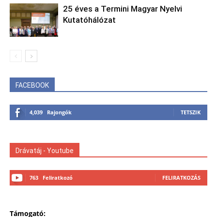
25 éves a Termini Magyar Nyelvi
Kutatóhálózat
FACEBOOK
4,039
Rajongók
TETSZIK
Drávatáj - Youtube
763
Feliratkozó
FELIRATKOZÁS
Támogató: