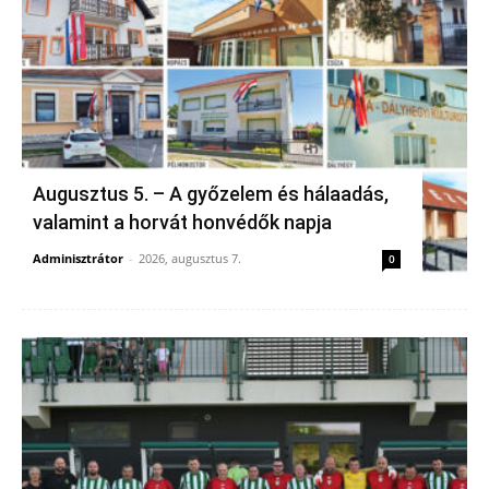
Augusztus 5. – A győzelem és hálaadás,
valamint a horvát honvédők napja
Adminisztrátor
-
2026, augusztus 7.
0