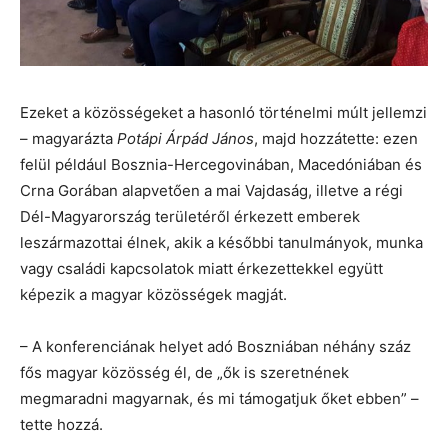
Ezeket a közösségeket a hasonló történelmi múlt jellemzi
– magyarázta
Potápi Árpád János
, majd hozzátette: ezen
felül például Bosznia-Hercegovinában, Macedóniában és
Crna Gorában alapvetően a mai Vajdaság, illetve a régi
Dél-Magyarország területéről érkezett emberek
leszármazottai élnek, akik a későbbi tanulmányok, munka
vagy családi kapcsolatok miatt érkezettekkel együtt
képezik a magyar közösségek magját.
– A konferenciának helyet adó Boszniában néhány száz
fős magyar közösség él, de „ők is szeretnének
megmaradni magyarnak, és mi támogatjuk őket ebben” –
tette hozzá.