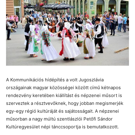
A Kommunikációs hídépítés a volt Jugoszlávia
országainak magyar közösségei között című kétnapos
rendezvény keretében kiállítást és népzenei műsort is
szerveztek a résztvevőknek, hogy jobban megismerjék
egy-egy régió kultúráját és sajátosságait. A népzenei
műsorban a nagy múltú szentlászlói Petőfi Sándor
Kultúregyesület népi tánccsoportja is bemutatkozott.