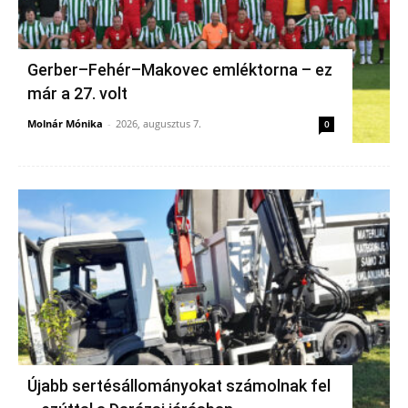
Gerber–Fehér–Makovec emléktorna – ez
már a 27. volt
Molnár Mónika
-
2026, augusztus 7.
0
Újabb sertésállományokat számolnak fel