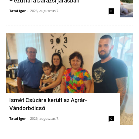
– ezúttal a Darázsi járásban
Tatai Igor
-
2026, augusztus 7.
0
Ismét Csúzára került az Agrár-
Vándorbölcső
Tatai Igor
-
2026, augusztus 7.
0