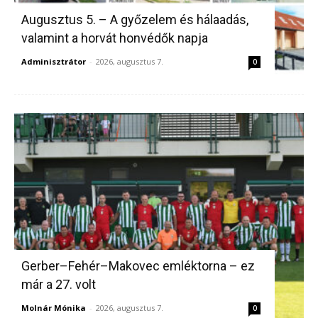
Augusztus 5. – A győzelem és hálaadás,
valamint a horvát honvédők napja
Adminisztrátor
-
2026, augusztus 7.
0
Gerber–Fehér–Makovec emléktorna – ez
már a 27. volt
Molnár Mónika
-
2026, augusztus 7.
0