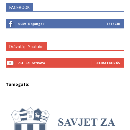
FACEBOOK
4,039
Rajongók
TETSZIK
Drávatáj - Youtube
763
Feliratkozó
FELIRATKOZÁS
Támogató: