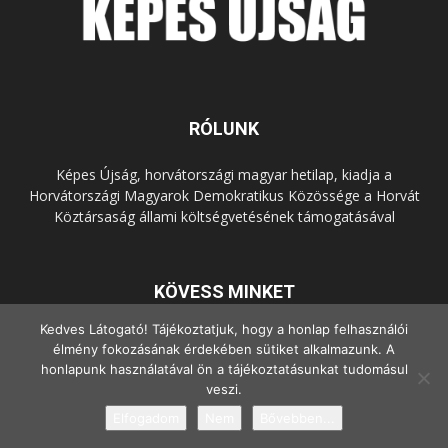
RÓLUNK
Képes Újság, horvátországi magyar hetilap, kiadja a
Horvátországi Magyarok Demokratikus Közössége a Horvát
Köztársaság állami költségvetésének támogatásával
KÖVESS MINKET
Kedves Látogató! Tájékoztatjuk, hogy a honlap felhasználói
élmény fokozásának érdekében sütiket alkalmazunk. A
honlapunk használatával ön a tájékoztatásunkat tudomásul
veszi.
Elfogadom
Nem
Bővebben...
© Copyright - 2022 Minden jog fenntartva.