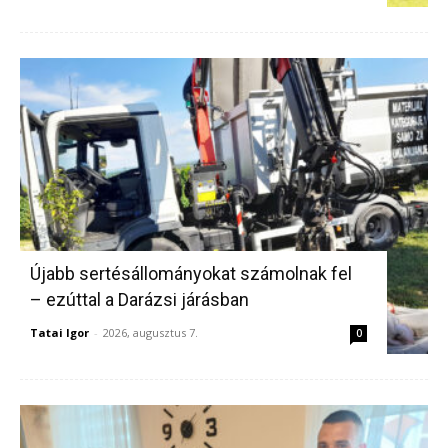
Újabb sertésállományokat számolnak fel
– ezúttal a Darázsi járásban
Tatai Igor
-
2026, augusztus 7.
0