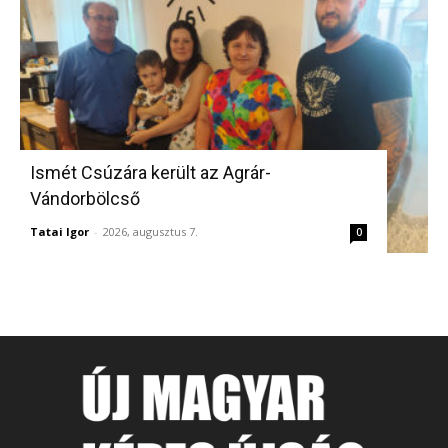
Ismét Csúzára került az Agrár-
Vándorbölcső
Tatai Igor
-
2026, augusztus 7.
0