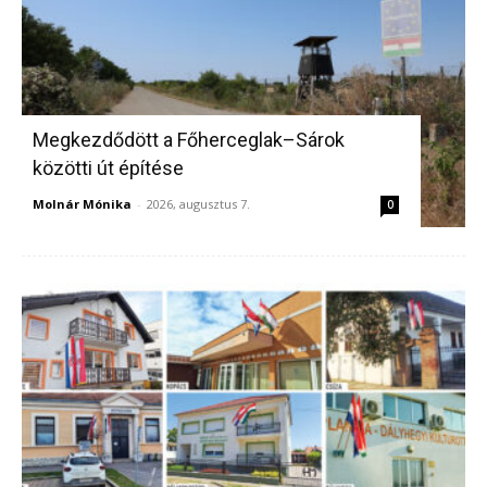
Megkezdődött a Főherceglak–Sárok
közötti út építése
Molnár Mónika
-
2026, augusztus 7.
0