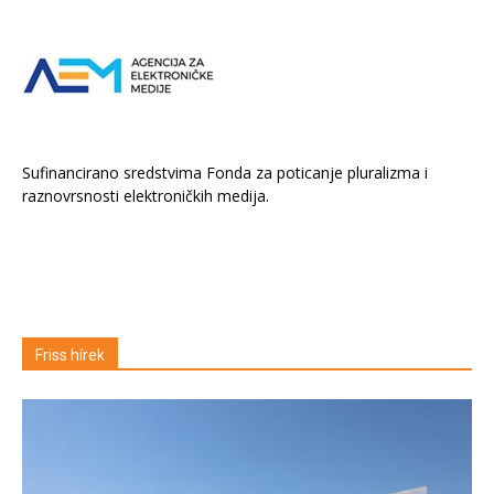
Sufinancirano sredstvima Fonda za poticanje pluralizma i
raznovrsnosti elektroničkih medija.
Friss hírek