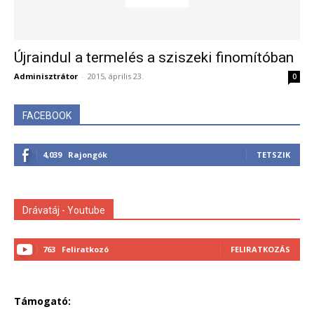
Újraindul a termelés a sziszeki finomítóban
Adminisztrátor
-
2015, április 23.
0
FACEBOOK
4,039
Rajongók
TETSZIK
Drávatáj - Youtube
763
Feliratkozó
FELIRATKOZÁS
Támogató: