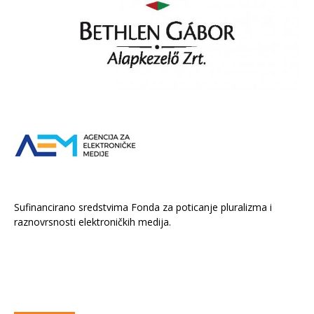
Sufinancirano sredstvima Fonda za poticanje pluralizma i
raznovrsnosti elektroničkih medija.