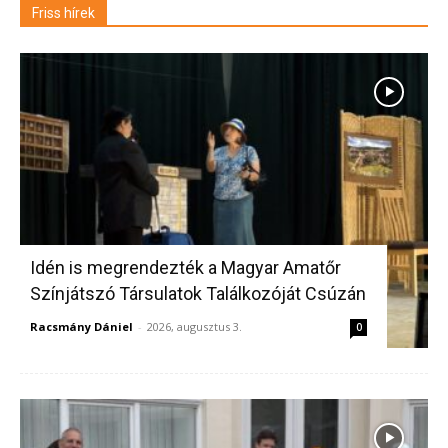
Friss hírek
Idén is megrendezték a Magyar Amatőr
Színjátszó Társulatok Találkozóját Csúzán
Racsmány Dániel
-
2026, augusztus 3.
0