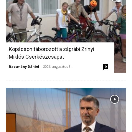
Kopácson táborozott a zágrábi Zrínyi
Miklós Cserkészcsapat
Racsmány Dániel
-
2026, augusztus 3.
0