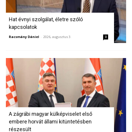
Hat évnyi szolgálat, életre szóló
kapcsolatok
Racsmány Dániel
-
2026, augusztus 3.
0
A zágrábi magyar külképviselet első
embere horvát állami kitüntetésben
részesült