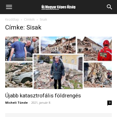
Kezdőlap
Címkék
Sisak
Címke: Sisak
Újabb katasztrofális földrengés
Micheli Tünde
-
2021, január 8.
0