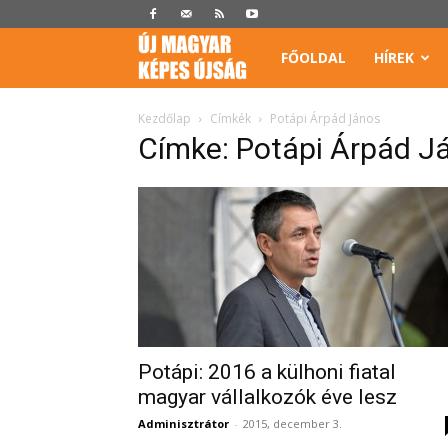
Képes
FŐOLDAL
HÍREK
Újság
Kezdőlap
Címkék
Potápi Árpád János
Címke: Potápi Árpád J
Potápi: 2016 a külhoni fiatal
magyar vállalkozók éve lesz
Adminisztrátor
-
2015, december 3.