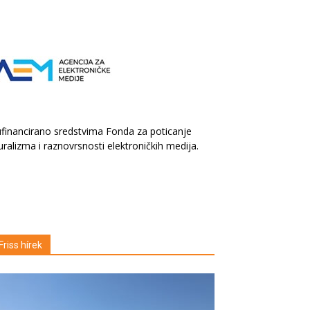
financirano sredstvima Fonda za poticanje
uralizma i raznovrsnosti elektroničkih medija.
Friss hírek