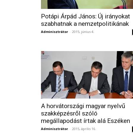
Potápi Árpád János: Új irányokat
szabhatnak a nemzetpolitikának
Adminisztrátor
-
2015, június 4.
A horvátországi magyar nyelvű
szakképzésről szóló
megállapodást írtak alá Eszéken
Adminisztrátor
-
2015, április 16.