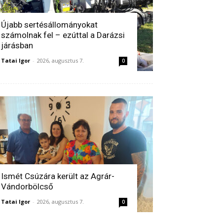
Újabb sertésállományokat
számolnak fel – ezúttal a Darázsi
járásban
Tatai Igor
-
2026, augusztus 7.
0
Ismét Csúzára került az Agrár-
Vándorbölcső
Tatai Igor
-
2026, augusztus 7.
0