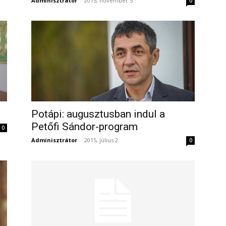
Adminisztrátor
-
2015, november 5.
0
Potápi: augusztusban indul a
Petőfi Sándor-program
0
Adminisztrátor
-
2015, július 2.
0