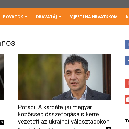
ROVATOK
DRÁVATÁJ
VIJESTI NA HRVATSKOM
K
ános
Potápi: A kárpátaljai magyar
közösség összefogása sikerre
vezetett az ukrajnai választásokon
T
0