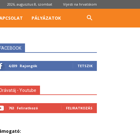
2026, augusztus 8, szombat
Vijesti na hrvatskom
APCSOLAT
PÁLYÁZATOK
FACEBOOK
4,039
Rajongók
TETSZIK
Drávatáj - Youtube
763
Feliratkozó
FELIRATKOZÁS
ámogató: