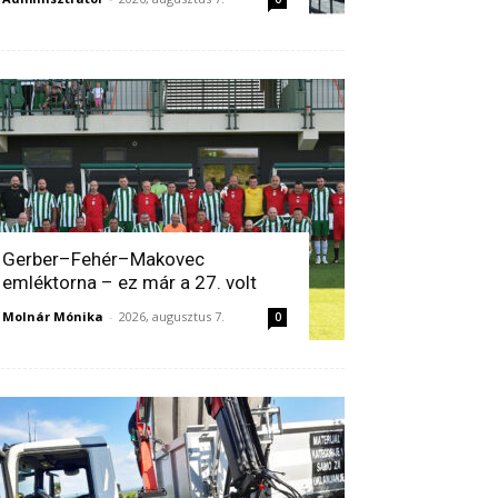
Gerber–Fehér–Makovec
emléktorna – ez már a 27. volt
Molnár Mónika
-
2026, augusztus 7.
0