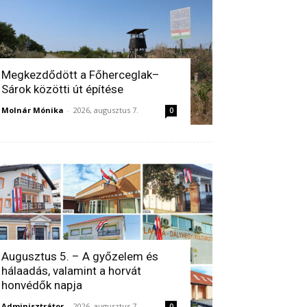
Megkezdődött a Főherceglak–
Sárok közötti út építése
Molnár Mónika
-
2026, augusztus 7.
0
Augusztus 5. – A győzelem és
hálaadás, valamint a horvát
honvédők napja
Adminisztrátor
-
2026, augusztus 7.
0