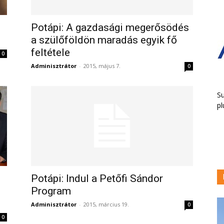
Potápi: A gazdasági megerősödés
a szülőföldön maradás egyik fő
feltétele
0
Adminisztrátor
-
2015, május 7.
0
Su
pl
Potápi: Indul a Petőfi Sándor
Program
Adminisztrátor
-
2015, március 19.
0
0