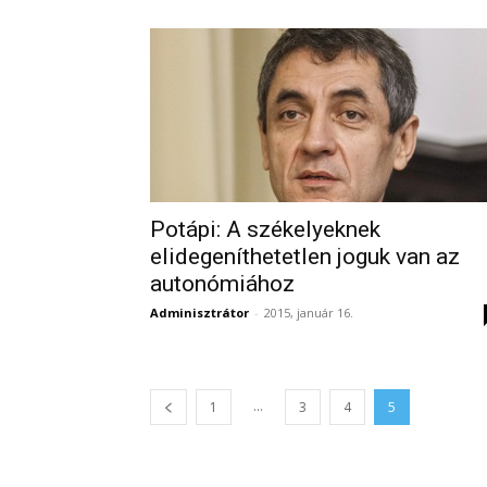
Potápi: A székelyeknek
elidegeníthetetlen joguk van az
autonómiához
Adminisztrátor
-
2015, január 16.
...
1
3
4
5