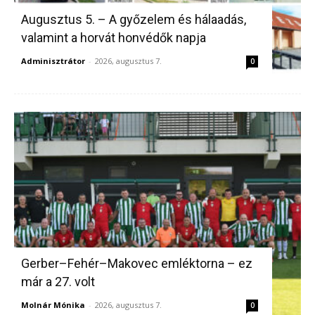
Augusztus 5. – A győzelem és hálaadás,
valamint a horvát honvédők napja
Adminisztrátor
-
2026, augusztus 7.
0
Gerber–Fehér–Makovec emléktorna – ez
már a 27. volt
Molnár Mónika
-
2026, augusztus 7.
0