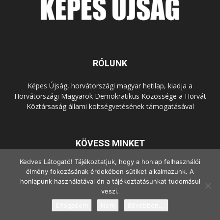
RÓLUNK
Képes Újság, horvátországi magyar hetilap, kiadja a
Horvátországi Magyarok Demokratikus Közössége a Horvát
Köztársaság állami költségvetésének támogatásával
KÖVESS MINKET
Kedves Látogató! Tájékoztatjuk, hogy a honlap felhasználói
élmény fokozásának érdekében sütiket alkalmazunk. A
honlapunk használatával ön a tájékoztatásunkat tudomásul
veszi.
Elfogadom
Nem
Bővebben...
© Copyright - 2022 Minden jog fenntartva.