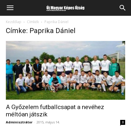
Kezdőlap
Címkék
Paprika Dániel
Címke: Paprika Dániel
A Győzelem futballcsapat a nevéhez
méltóan játszik
Adminisztrátor
-
2015, május 14.
0