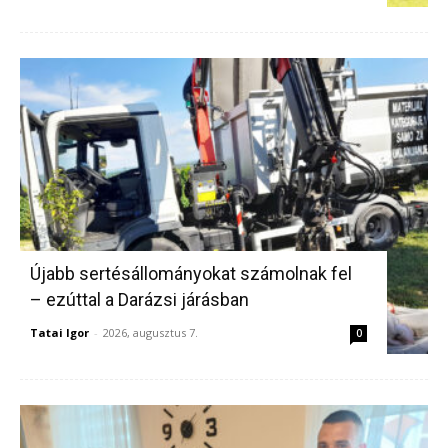
Újabb sertésállományokat számolnak fel
– ezúttal a Darázsi járásban
Tatai Igor
-
2026, augusztus 7.
0