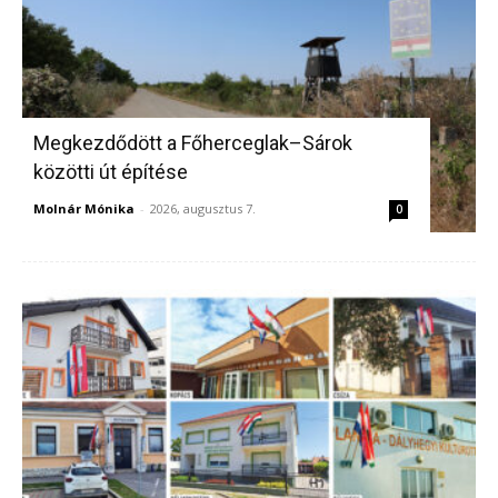
Megkezdődött a Főherceglak–Sárok
közötti út építése
Molnár Mónika
-
2026, augusztus 7.
0