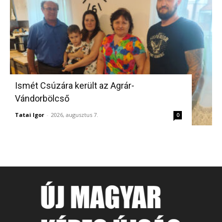
Ismét Csúzára került az Agrár-
Vándorbölcső
Tatai Igor
-
2026, augusztus 7.
0