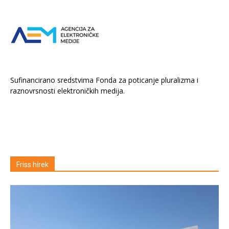
Sufinancirano sredstvima Fonda za poticanje pluralizma i
raznovrsnosti elektroničkih medija.
Friss hírek