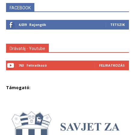
FACEBOOK
4,039
Rajongók
TETSZIK
Drávatáj - Youtube
763
Feliratkozó
FELIRATKOZÁS
Támogató: