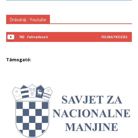
Drávatáj - Youtube
763
Feliratkozó
FELIRATKOZÁS
Támogató: