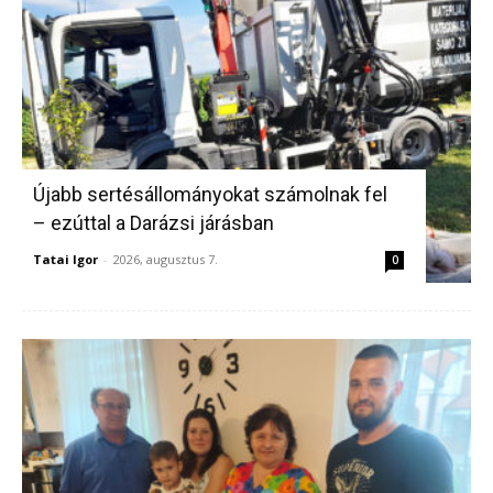
Újabb sertésállományokat számolnak fel
– ezúttal a Darázsi járásban
Tatai Igor
-
2026, augusztus 7.
0