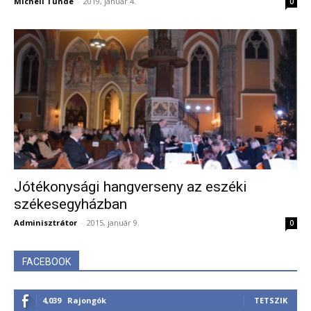
Micheli Tünde
-
2019, január 4.
0
Jótékonysági hangverseny az eszéki
székesegyházban
Adminisztrátor
-
2015, január 9.
0
FACEBOOK
4,039
Rajongók
TETSZIK