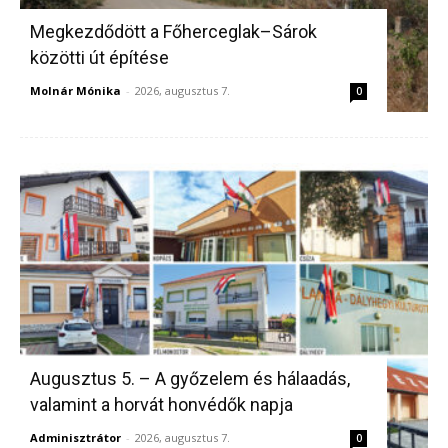
Megkezdődött a Főherceglak–Sárok
közötti út építése
Molnár Mónika
-
2026, augusztus 7.
0
Augusztus 5. – A győzelem és hálaadás,
valamint a horvát honvédők napja
Adminisztrátor
-
2026, augusztus 7.
0