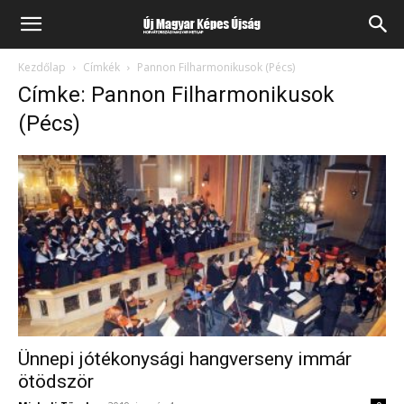
Kezdőlap
Címkék
Pannon Filharmonikusok (Pécs)
Címke: Pannon Filharmonikusok
(Pécs)
Ünnepi jótékonysági hangverseny immár
ötödször