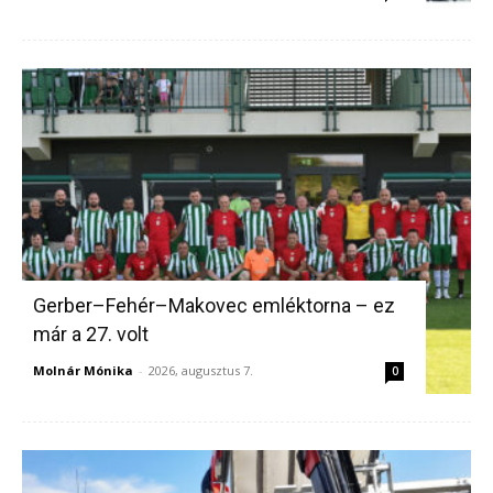
Gerber–Fehér–Makovec emléktorna – ez
már a 27. volt
Molnár Mónika
-
2026, augusztus 7.
0