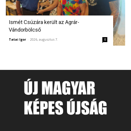
Ismét Csúzára került az Agrár-
Vándorbölcső
Tatai Igor
-
2026, augusztus 7.
0