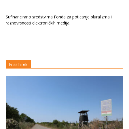
Sufinancirano sredstvima Fonda za poticanje pluralizma i
raznovrsnosti elektroničkih medija.
Friss hírek