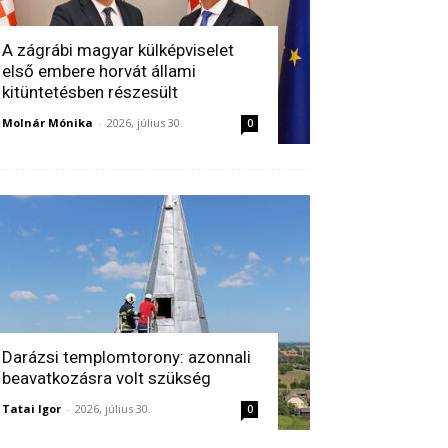
A zágrábi magyar külképviselet
első embere horvát állami
kitüntetésben részesült
Molnár Mónika
-
2026, július 30.
0
Darázsi templomtorony: azonnali
beavatkozásra volt szükség
Tatai Igor
-
2026, július 30.
0