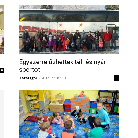
Egyszerre űzhettek téli és nyári
sportot
0
Tatai Igor
-
2017, január 19.
0