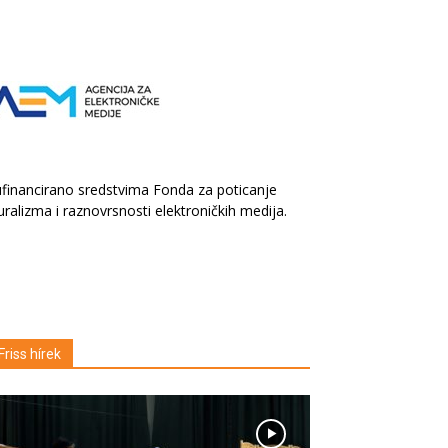
financirano sredstvima Fonda za poticanje
uralizma i raznovrsnosti elektroničkih medija.
Friss hírek