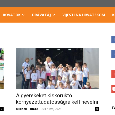
ROVATOK
DRÁVATÁJ
VIJESTI NA HRVATSKOM
K
A gyerekeket kiskoruktól
környezettudatosságra kell nevelni
T
Micheli Tünde
-
2017, május 25.
0
0