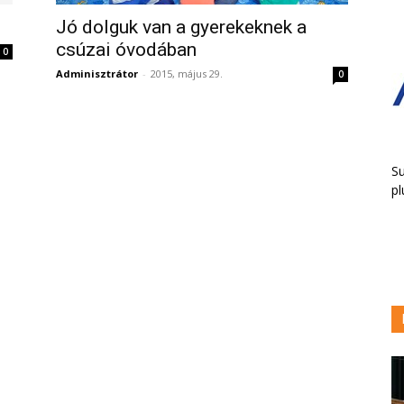
Jó dolguk van a gyerekeknek a
csúzai óvodában
0
Adminisztrátor
-
2015, május 29.
0
Su
pl