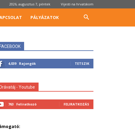
2026, augusztus 7, péntek
Vijesti na hrvatskom
APCSOLAT
PÁLYÁZATOK
FACEBOOK
4,039
Rajongók
TETSZIK
Drávatáj - Youtube
763
Feliratkozó
FELIRATKOZÁS
ámogató: