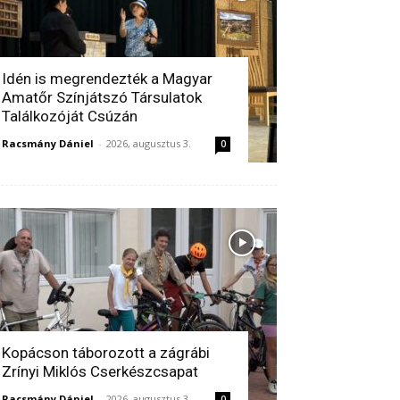
Idén is megrendezték a Magyar
Amatőr Színjátszó Társulatok
Találkozóját Csúzán
Racsmány Dániel
-
2026, augusztus 3.
0
Kopácson táborozott a zágrábi
Zrínyi Miklós Cserkészcsapat
Racsmány Dániel
-
2026, augusztus 3.
0