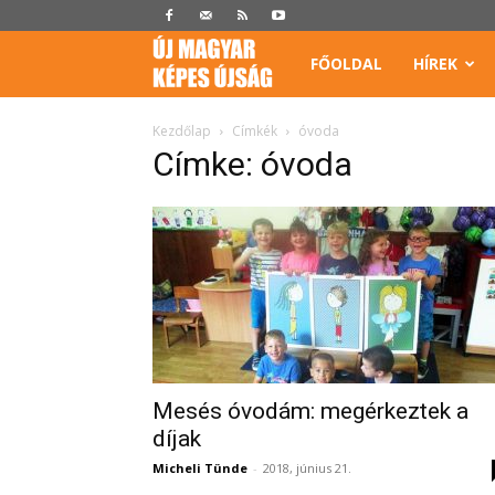
Képes
FŐOLDAL
HÍREK
Újság
Kezdőlap
Címkék
óvoda
Címke: óvoda
Mesés óvodám: megérkeztek a
díjak
Micheli Tünde
-
2018, június 21.