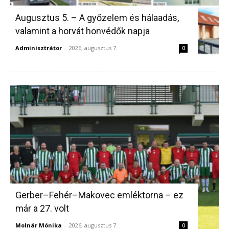
Augusztus 5. – A győzelem és hálaadás,
valamint a horvát honvédők napja
Adminisztrátor
-
2026, augusztus 7.
0
Gerber–Fehér–Makovec emléktorna – ez
már a 27. volt
Molnár Mónika
-
2026, augusztus 7.
0