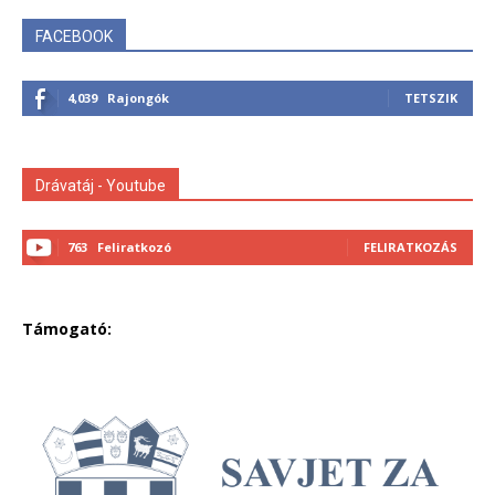
FACEBOOK
4,039
Rajongók
TETSZIK
Drávatáj - Youtube
763
Feliratkozó
FELIRATKOZÁS
Támogató: