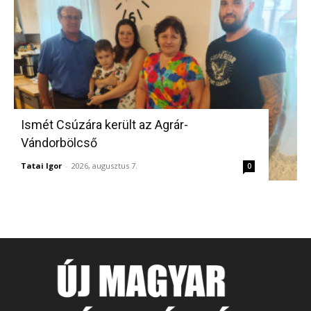
Ismét Csúzára került az Agrár-
Vándorbölcső
Tatai Igor
-
2026, augusztus 7.
0