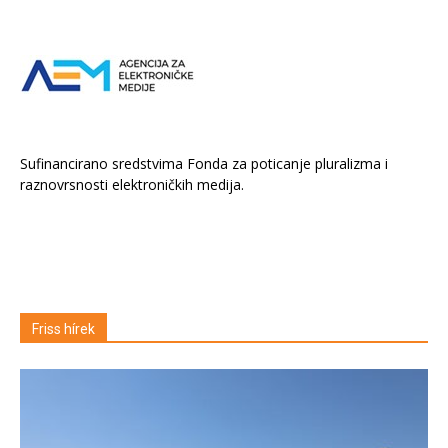
Sufinancirano sredstvima Fonda za poticanje pluralizma i
raznovrsnosti elektroničkih medija.
Friss hírek