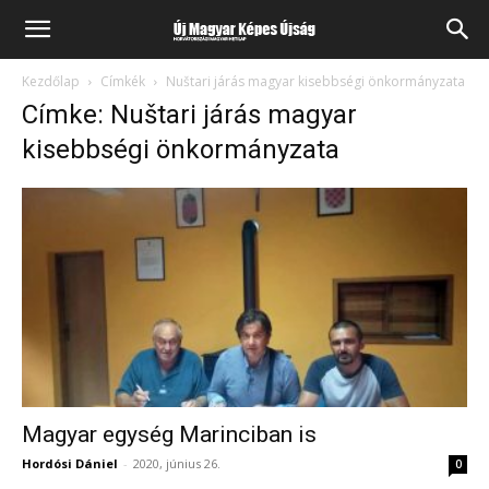
Kezdőlap
Címkék
Nuštari járás magyar kisebbségi önkormányzata
Címke: Nuštari járás magyar
kisebbségi önkormányzata
Magyar egység Marinciban is
Hordósi Dániel
-
2020, június 26.
0