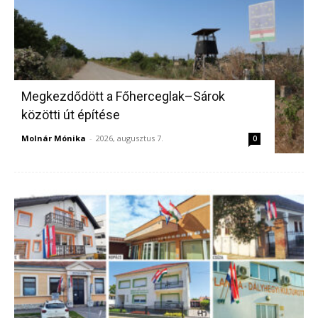
Megkezdődött a Főherceglak–Sárok
közötti út építése
Molnár Mónika
-
2026, augusztus 7.
0