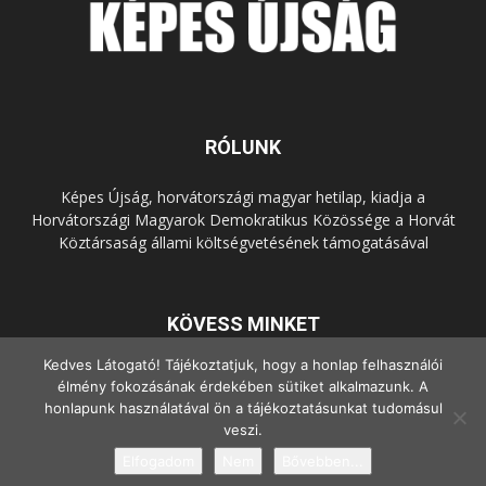
RÓLUNK
Képes Újság, horvátországi magyar hetilap, kiadja a
Horvátországi Magyarok Demokratikus Közössége a Horvát
Köztársaság állami költségvetésének támogatásával
KÖVESS MINKET
Kedves Látogató! Tájékoztatjuk, hogy a honlap felhasználói
élmény fokozásának érdekében sütiket alkalmazunk. A
honlapunk használatával ön a tájékoztatásunkat tudomásul
veszi.
Elfogadom
Nem
Bővebben...
© Copyright - 2022 Minden jog fenntartva.