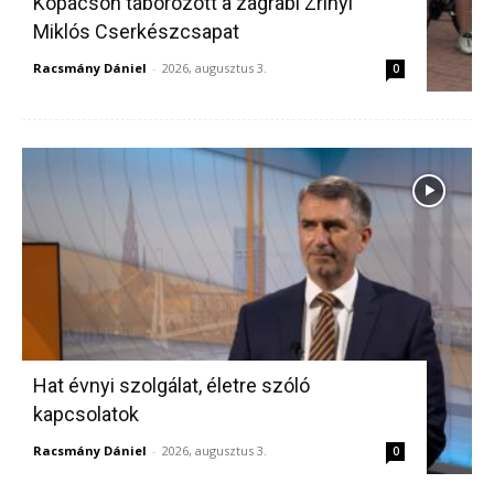
Kopácson táborozott a zágrábi Zrínyi
Miklós Cserkészcsapat
Racsmány Dániel
-
2026, augusztus 3.
0
Hat évnyi szolgálat, életre szóló
kapcsolatok
Racsmány Dániel
-
2026, augusztus 3.
0