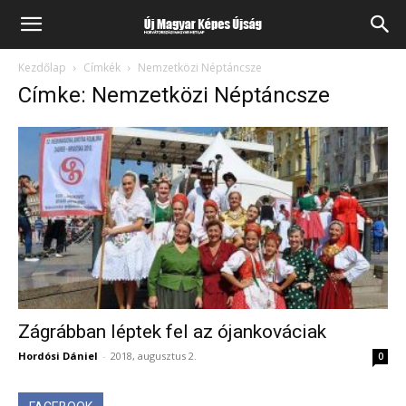
Kezdőlap
Címkék
Nemzetközi Néptáncsze
Címke: Nemzetközi Néptáncsze
Zágrábban léptek fel az ójankováciak
Hordósi Dániel
-
2018, augusztus 2.
0