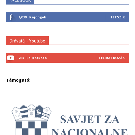
FACEBOOK
4,039
Rajongók
TETSZIK
Drávatáj - Youtube
763
Feliratkozó
FELIRATKOZÁS
Támogató: