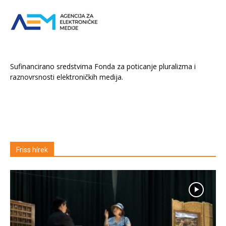
Sufinancirano sredstvima Fonda za poticanje pluralizma i
raznovrsnosti elektroničkih medija.
Friss hírek