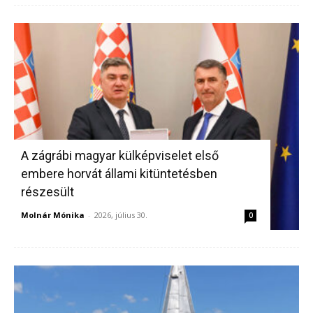
A zágrábi magyar külképviselet első
embere horvát állami kitüntetésben
részesült
Molnár Mónika
-
2026, július 30.
0