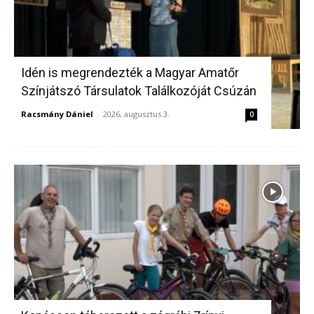
Idén is megrendezték a Magyar Amatőr
Színjátszó Társulatok Találkozóját Csúzán
Racsmány Dániel
-
2026, augusztus 3.
0