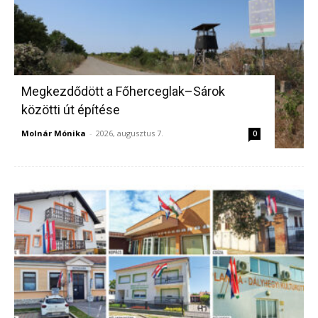
Megkezdődött a Főherceglak–Sárok
közötti út építése
Molnár Mónika
-
2026, augusztus 7.
0