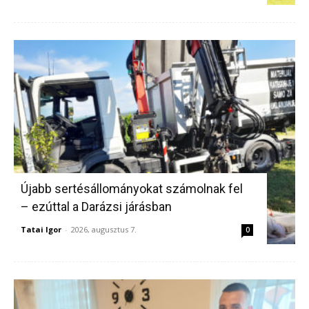
Újabb sertésállományokat számolnak fel
– ezúttal a Darázsi járásban
Tatai Igor
-
2026, augusztus 7.
0