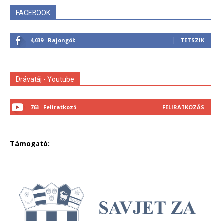
FACEBOOK
4,039
Rajongók
TETSZIK
Drávatáj - Youtube
763
Feliratkozó
FELIRATKOZÁS
Támogató: