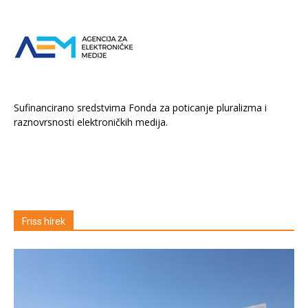
Sufinancirano sredstvima Fonda za poticanje pluralizma i
raznovrsnosti elektroničkih medija.
Friss hírek