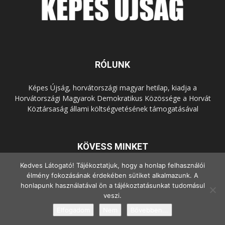
RÓLUNK
Képes Újság, horvátországi magyar hetilap, kiadja a
Horvátországi Magyarok Demokratikus Közössége a Horvát
Köztársaság állami költségvetésének támogatásával
KÖVESS MINKET
Kedves Látogató! Tájékoztatjuk, hogy a honlap felhasználói
élmény fokozásának érdekében sütiket alkalmazunk. A
honlapunk használatával ön a tájékoztatásunkat tudomásul
veszi.
Elfogadom
Nem
Bővebben...
© Copyright - 2022 Minden jog fenntartva.