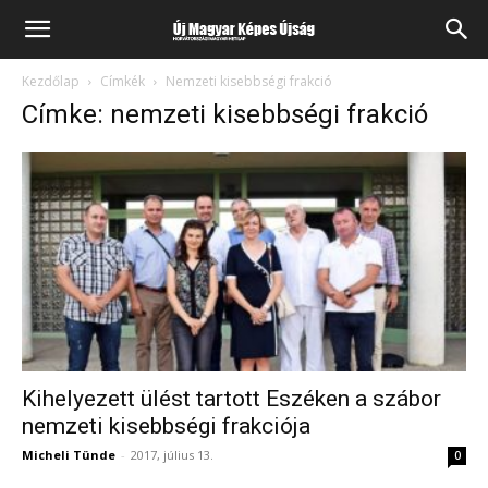
Kezdőlap
Címkék
Nemzeti kisebbségi frakció
Címke: nemzeti kisebbségi frakció
Kihelyezett ülést tartott Eszéken a szábor
nemzeti kisebbségi frakciója
Micheli Tünde
-
2017, július 13.
0