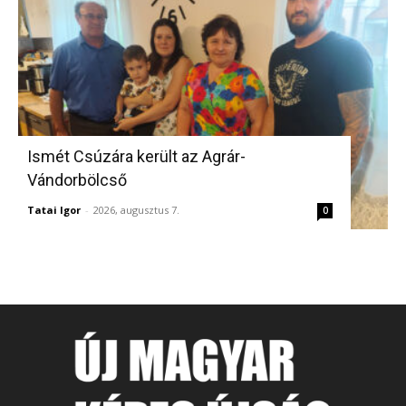
Ismét Csúzára került az Agrár-
Vándorbölcső
Tatai Igor
-
2026, augusztus 7.
0