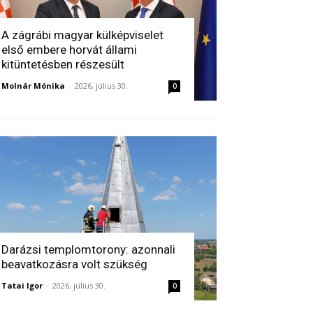
A zágrábi magyar külképviselet
első embere horvát állami
kitüntetésben részesült
Molnár Mónika
-
2026, július 30.
0
Darázsi templomtorony: azonnali
beavatkozásra volt szükség
Tatai Igor
-
2026, július 30.
0