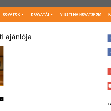
ROVATOK
DRÁVATÁJ
VIJESTI NA HRVATSKOM
K
i ajánlója
0
T