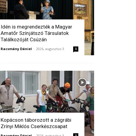
Idén is megrendezték a Magyar
Amatőr Színjátszó Társulatok
Találkozóját Csúzán
Racsmány Dániel
-
2026, augusztus 3.
0
Kopácson táborozott a zágrábi
Zrínyi Miklós Cserkészcsapat
Racsmány Dániel
-
2026, augusztus 3.
0