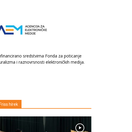
financirano sredstvima Fonda za poticanje
uralizma i raznovrsnosti elektroničkih medija.
Friss hírek