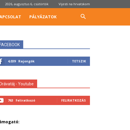
2026, augusztus 6, csütörtök
Vijesti na hrvatskom
APCSOLAT
PÁLYÁZATOK
FACEBOOK
4,039
Rajongók
TETSZIK
Drávatáj - Youtube
763
Feliratkozó
FELIRATKOZÁS
ámogató: