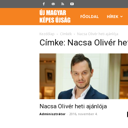
Képes
FŐOLDAL
HÍREK
Újság
Kezdőlap
Címkék
Nacsa Olivér heti ajánlója
Címke: Nacsa Olivér het
Nacsa Olivér heti ajánlója
Adminisztrátor
-
2016, november 4.