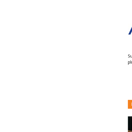
Su
pl