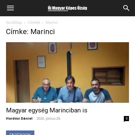
Kezdőlap
Címkék
Marinci
Címke: Marinci
Magyar egység Marinciban is
Hordósi Dániel
-
2020, június 26.
0