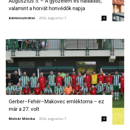
Augusztus 5. – A győzelem és hálaadás,
valamint a horvát honvédők napja
Adminisztrátor
-
2026, augusztus 7.
0
Gerber–Fehér–Makovec emléktorna – ez
már a 27. volt
Molnár Mónika
-
2026, augusztus 7.
0