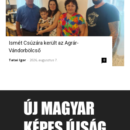
Ismét Csúzára került az Agrár-
Vándorbölcső
Tatai Igor
-
2026, augusztus 7.
0