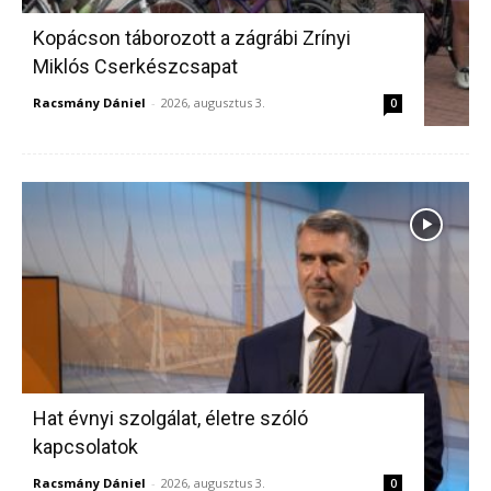
Kopácson táborozott a zágrábi Zrínyi
Miklós Cserkészcsapat
Racsmány Dániel
-
2026, augusztus 3.
0
Hat évnyi szolgálat, életre szóló
kapcsolatok
Racsmány Dániel
-
2026, augusztus 3.
0