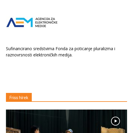
Sufinancirano sredstvima Fonda za poticanje pluralizma i
raznovrsnosti elektroničkih medija.
Friss hírek