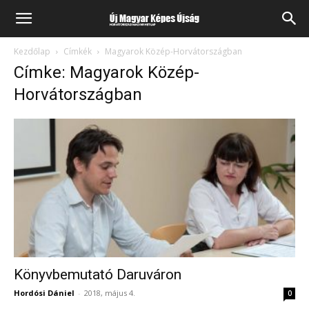
Kezdőlap
Címkék
Magyarok Közép-Horvátországban
Címke: Magyarok Közép-
Horvátországban
Könyvbemutató Daruváron
Hordósi Dániel
-
2018, május 4.
0