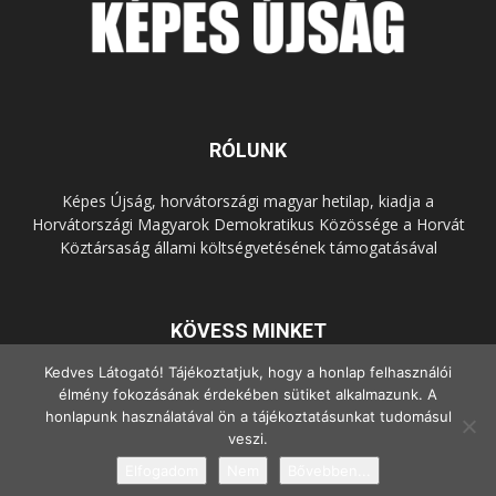
RÓLUNK
Képes Újság, horvátországi magyar hetilap, kiadja a
Horvátországi Magyarok Demokratikus Közössége a Horvát
Köztársaság állami költségvetésének támogatásával
KÖVESS MINKET
Kedves Látogató! Tájékoztatjuk, hogy a honlap felhasználói
élmény fokozásának érdekében sütiket alkalmazunk. A
honlapunk használatával ön a tájékoztatásunkat tudomásul
veszi.
Elfogadom
Nem
Bővebben...
© Copyright - 2022 Minden jog fenntartva.