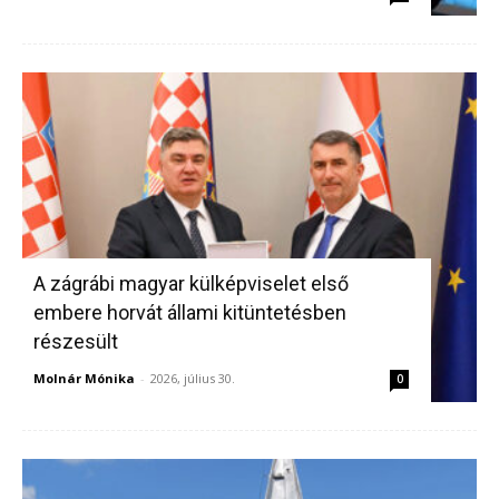
A zágrábi magyar külképviselet első
embere horvát állami kitüntetésben
részesült
Molnár Mónika
-
2026, július 30.
0