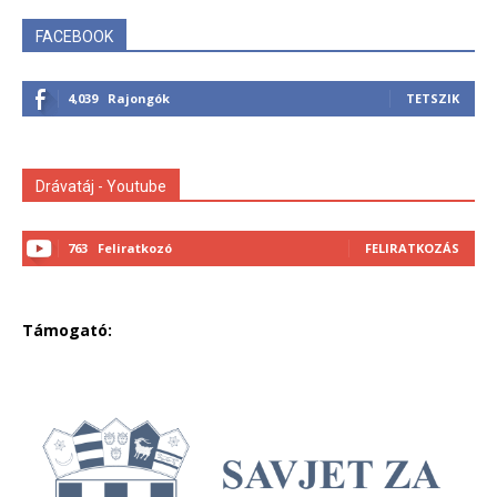
FACEBOOK
4,039
Rajongók
TETSZIK
Drávatáj - Youtube
763
Feliratkozó
FELIRATKOZÁS
Támogató: