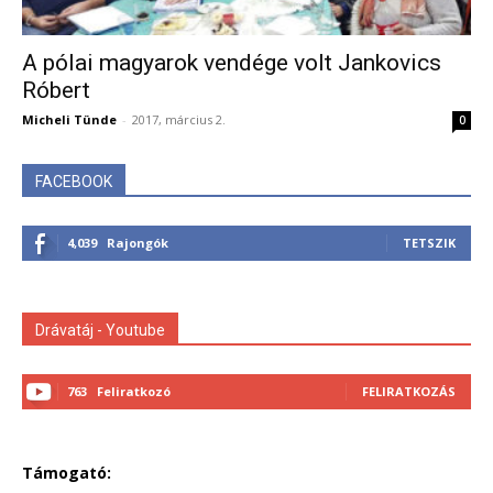
A pólai magyarok vendége volt Jankovics
Róbert
Micheli Tünde
-
2017, március 2.
0
FACEBOOK
4,039
Rajongók
TETSZIK
Drávatáj - Youtube
763
Feliratkozó
FELIRATKOZÁS
Támogató: