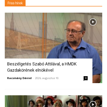
Friss hírek
Beszélgetés Szabó Attilával, a HMDK
Gazdakörének elnökével
Racsmány Dániel
-
2026, augusztus 10.
0