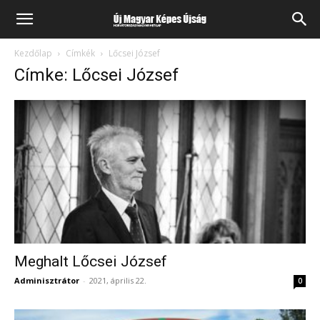
Kezdőlap
Címkék
Lőcsei József
Címke: Lőcsei József
Meghalt Lőcsei József
Adminisztrátor
-
2021, április 22.
0