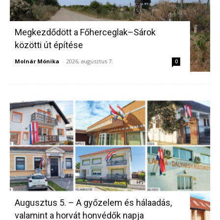
Megkezdődött a Főherceglak–Sárok
közötti út építése
Molnár Mónika
-
2026, augusztus 7.
0
Augusztus 5. – A győzelem és hálaadás,
valamint a horvát honvédők napja