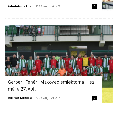
Adminisztrátor
-
2026, augusztus 7.
0
Gerber–Fehér–Makovec emléktorna – ez
már a 27. volt
Molnár Mónika
-
2026, augusztus 7.
0