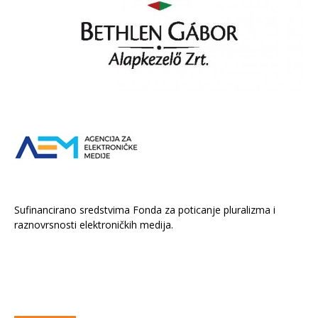
Sufinancirano sredstvima Fonda za poticanje pluralizma i
raznovrsnosti elektroničkih medija.