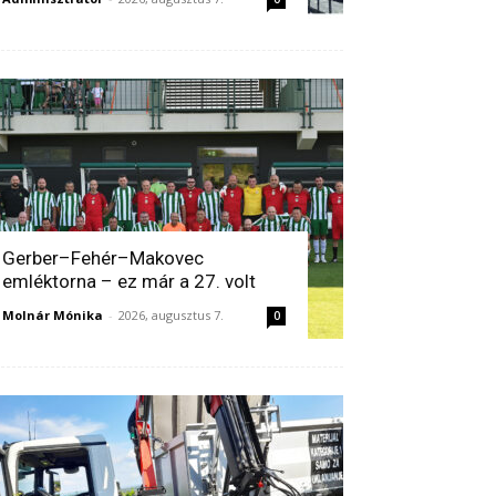
Gerber–Fehér–Makovec
emléktorna – ez már a 27. volt
Molnár Mónika
-
2026, augusztus 7.
0