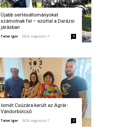
Újabb sertésállományokat
számolnak fel – ezúttal a Darázsi
járásban
Tatai Igor
-
2026, augusztus 7.
0
Ismét Csúzára került az Agrár-
Vándorbölcső
Tatai Igor
-
2026, augusztus 7.
0