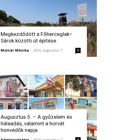
Megkezdődött a Főherceglak–
Sárok közötti út építése
Molnár Mónika
-
2026, augusztus 7.
0
Augusztus 5. – A győzelem és
hálaadás, valamint a horvát
honvédők napja
Adminisztrátor
-
2026, augusztus 7.
0