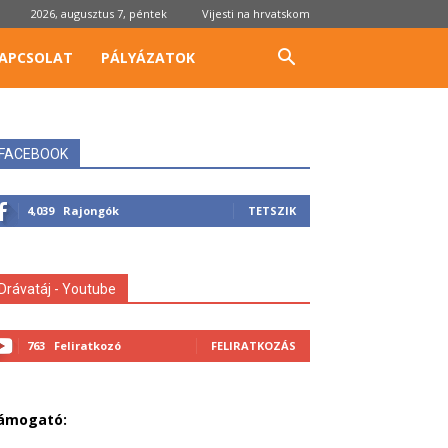
2026, augusztus 7, péntek
Vijesti na hrvatskom
APCSOLAT
PÁLYÁZATOK
FACEBOOK
4,039
Rajongók
TETSZIK
Drávatáj - Youtube
763
Feliratkozó
FELIRATKOZÁS
ámogató: