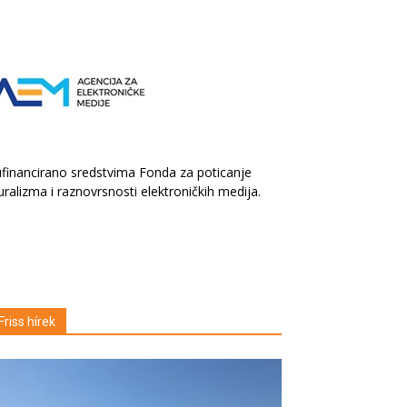
financirano sredstvima Fonda za poticanje
uralizma i raznovrsnosti elektroničkih medija.
Friss hírek