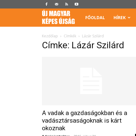
Képes
FŐOLDAL
HÍREK
Újság
Kezdőlap
Címkék
Lázár Szilárd
Címke: Lázár Szilárd
A vadak a gazdaságokban és a
vadásztársaságoknak is kárt
okoznak