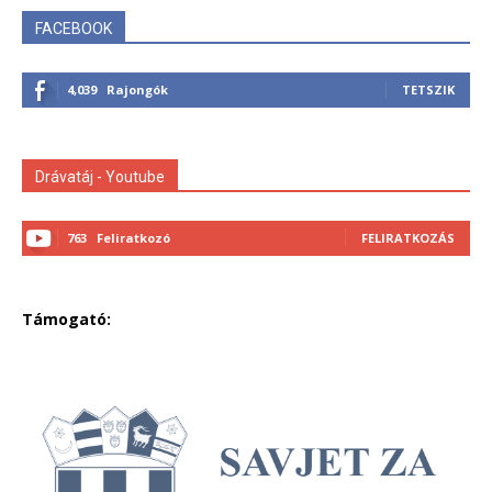
FACEBOOK
4,039
Rajongók
TETSZIK
Drávatáj - Youtube
763
Feliratkozó
FELIRATKOZÁS
Támogató: