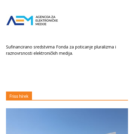
Sufinancirano sredstvima Fonda za poticanje pluralizma i
raznovrsnosti elektroničkih medija.
Friss hírek