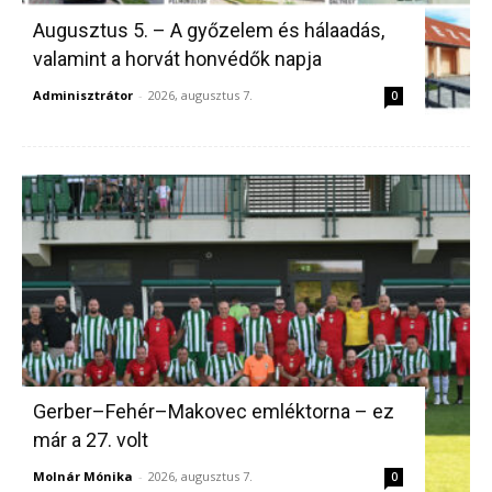
Augusztus 5. – A győzelem és hálaadás,
valamint a horvát honvédők napja
Adminisztrátor
-
2026, augusztus 7.
0
Gerber–Fehér–Makovec emléktorna – ez
már a 27. volt
Molnár Mónika
-
2026, augusztus 7.
0