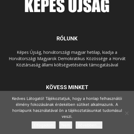
RÓLUNK
Képes Újság, horvátországi magyar hetilap, kiadja a
Horvátországi Magyarok Demokratikus Közössége a Horvát
Köztársaság állami költségvetésének támogatásával
KÖVESS MINKET
Kedves Látogató! Tájékoztatjuk, hogy a honlap felhasználói
élmény fokozásának érdekében sütiket alkalmazunk. A
honlapunk használatával ön a tájékoztatásunkat tudomásul
veszi.
Elfogadom
Nem
Bővebben...
© Copyright - 2022 Minden jog fenntartva.