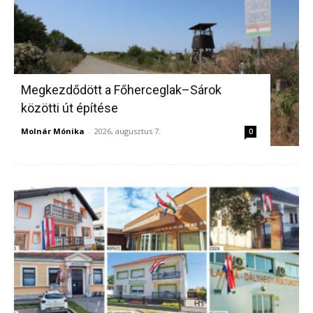
Megkezdődött a Főherceglak–Sárok
közötti út építése
Molnár Mónika
-
2026, augusztus 7.
0