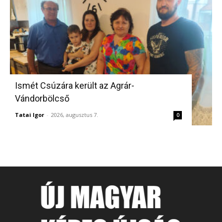
Ismét Csúzára került az Agrár-
Vándorbölcső
Tatai Igor
-
2026, augusztus 7.
0