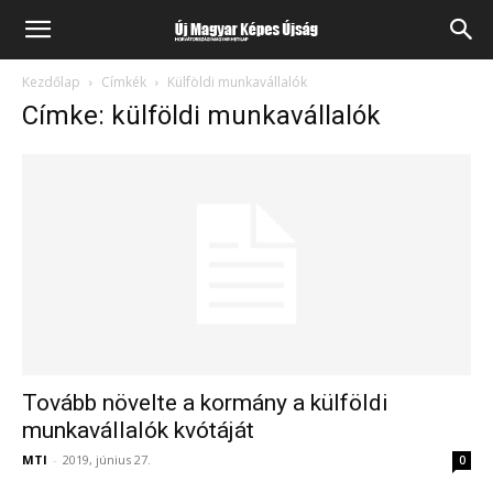
Kezdőlap
Címkék
Külföldi munkavállalók
Címke: külföldi munkavállalók
Tovább növelte a kormány a külföldi
munkavállalók kvótáját
MTI
-
2019, június 27.
0