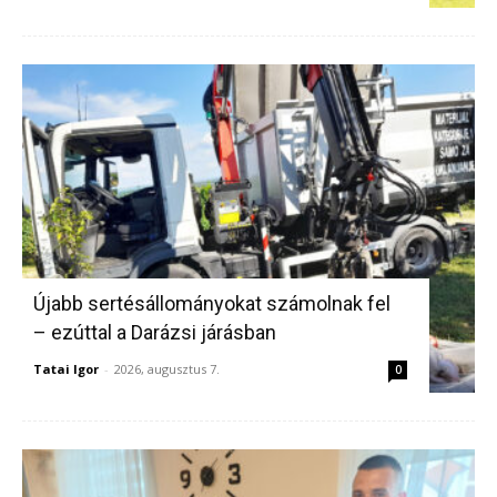
Újabb sertésállományokat számolnak fel
– ezúttal a Darázsi járásban
Tatai Igor
-
2026, augusztus 7.
0