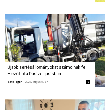
Újabb sertésállományokat számolnak fel
– ezúttal a Darázsi járásban
Tatai Igor
-
2026, augusztus 7.
0