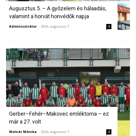
Augusztus 5. – A győzelem és hálaadás,
valamint a horvát honvédők napja
Adminisztrátor
-
2026, augusztus 7.
0
Gerber–Fehér–Makovec emléktorna – ez
már a 27. volt
Molnár Mónika
-
2026, augusztus 7.
0