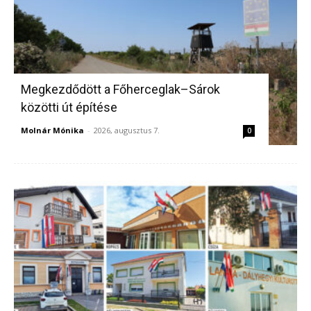
Megkezdődött a Főherceglak–Sárok
közötti út építése
Molnár Mónika
-
2026, augusztus 7.
0