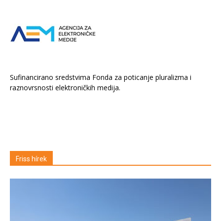
Sufinancirano sredstvima Fonda za poticanje pluralizma i
raznovrsnosti elektroničkih medija.
Friss hírek