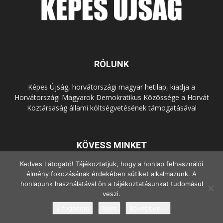
RÓLUNK
Képes Újság, horvátországi magyar hetilap, kiadja a
Horvátországi Magyarok Demokratikus Közössége a Horvát
Köztársaság állami költségvetésének támogatásával
KÖVESS MINKET
Kedves Látogató! Tájékoztatjuk, hogy a honlap felhasználói
élmény fokozásának érdekében sütiket alkalmazunk. A
honlapunk használatával ön a tájékoztatásunkat tudomásul
veszi.
Elfogadom
Nem
Bővebben...
© Copyright - 2022 Minden jog fenntartva.