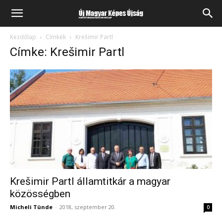
Kezdőlap
Címkék
Krešimir Partl
Címke: Krešimir Partl
Krešimir Partl államtitkár a magyar
közösségben
Micheli Tünde
-
2018, szeptember 20.
0