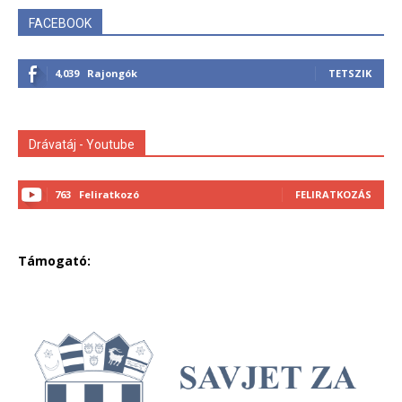
FACEBOOK
4,039
Rajongók
TETSZIK
Drávatáj - Youtube
763
Feliratkozó
FELIRATKOZÁS
Támogató: