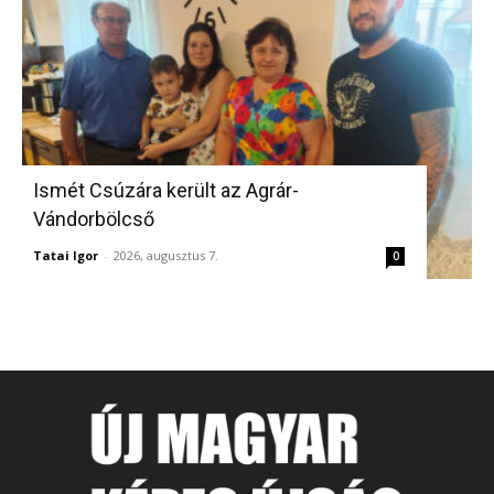
Ismét Csúzára került az Agrár-
Vándorbölcső
Tatai Igor
-
2026, augusztus 7.
0