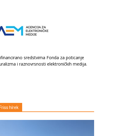
financirano sredstvima Fonda za poticanje
uralizma i raznovrsnosti elektroničkih medija.
Friss hírek