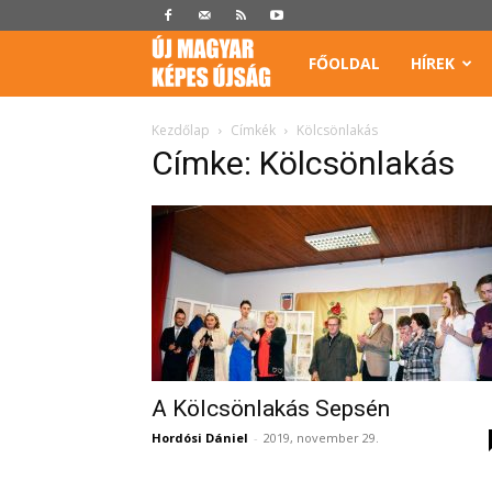
Képes
FŐOLDAL
HÍREK
Újság
Kezdőlap
Címkék
Kölcsönlakás
Címke: Kölcsönlakás
A Kölcsönlakás Sepsén
Hordósi Dániel
-
2019, november 29.