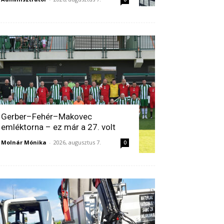
Gerber–Fehér–Makovec
emléktorna – ez már a 27. volt
Molnár Mónika
-
2026, augusztus 7.
0