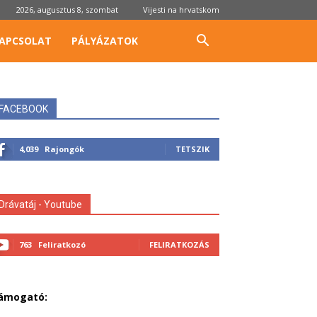
2026, augusztus 8, szombat
Vijesti na hrvatskom
APCSOLAT
PÁLYÁZATOK
FACEBOOK
4,039
Rajongók
TETSZIK
Drávatáj - Youtube
763
Feliratkozó
FELIRATKOZÁS
ámogató: