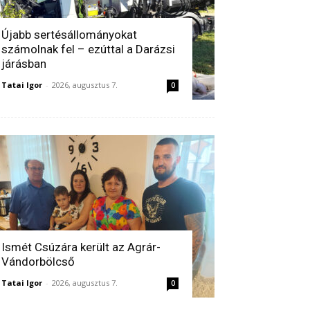
Újabb sertésállományokat
számolnak fel – ezúttal a Darázsi
járásban
Tatai Igor
-
2026, augusztus 7.
0
Ismét Csúzára került az Agrár-
Vándorbölcső
Tatai Igor
-
2026, augusztus 7.
0