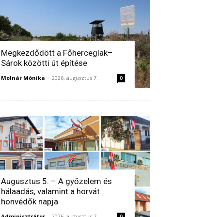
Megkezdődött a Főherceglak–
Sárok közötti út építése
Molnár Mónika
-
2026, augusztus 7.
0
Augusztus 5. – A győzelem és
hálaadás, valamint a horvát
honvédők napja
Adminisztrátor
-
2026, augusztus 7.
0