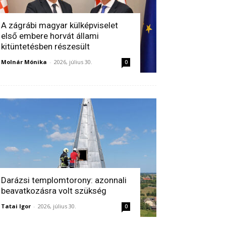
A zágrábi magyar külképviselet
első embere horvát állami
kitüntetésben részesült
Molnár Mónika
-
2026, július 30.
0
Darázsi templomtorony: azonnali
beavatkozásra volt szükség
Tatai Igor
-
2026, július 30.
0