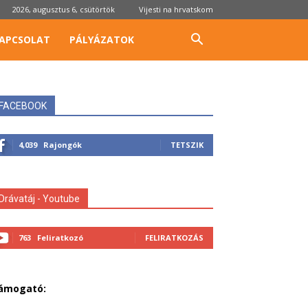
2026, augusztus 6, csütörtök
Vijesti na hrvatskom
APCSOLAT
PÁLYÁZATOK
FACEBOOK
4,039
Rajongók
TETSZIK
Drávatáj - Youtube
763
Feliratkozó
FELIRATKOZÁS
ámogató: