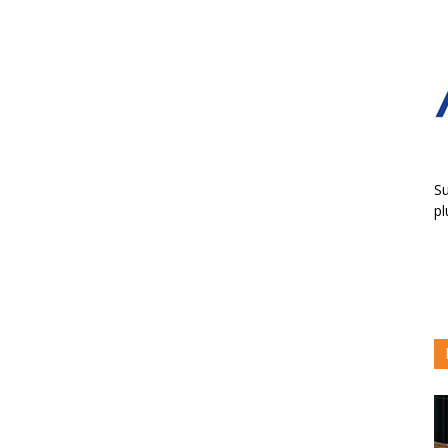
Su
pl