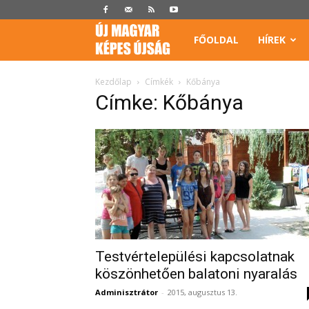
Képes
FŐOLDAL
HÍREK
Újság
Kezdőlap
Címkék
Kőbánya
Címke: Kőbánya
Testvértelepülési kapcsolatnak
köszönhetően balatoni nyaralás
Adminisztrátor
-
2015, augusztus 13.