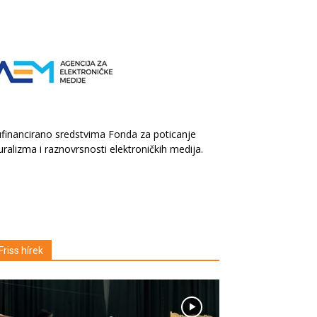
financirano sredstvima Fonda za poticanje
uralizma i raznovrsnosti elektroničkih medija.
Friss hírek