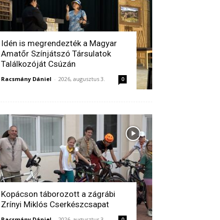
Idén is megrendezték a Magyar
Amatőr Színjátszó Társulatok
Találkozóját Csúzán
Racsmány Dániel
-
2026, augusztus 3.
0
Kopácson táborozott a zágrábi
Zrínyi Miklós Cserkészcsapat
Racsmány Dániel
-
2026, augusztus 3.
0