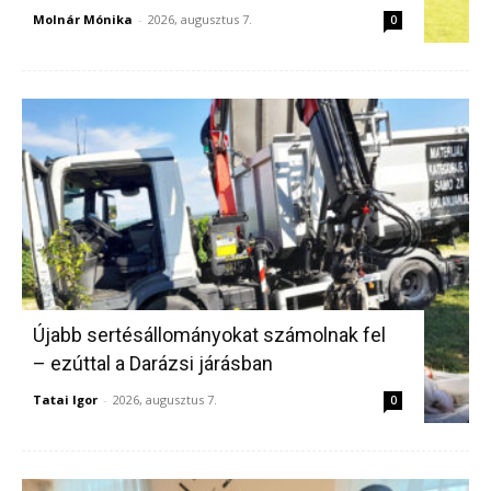
Molnár Mónika
-
2026, augusztus 7.
0
Újabb sertésállományokat számolnak fel
– ezúttal a Darázsi járásban
Tatai Igor
-
2026, augusztus 7.
0