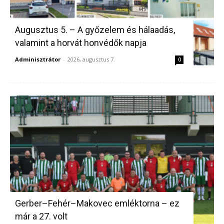
Augusztus 5. – A győzelem és hálaadás,
valamint a horvát honvédők napja
Adminisztrátor
-
2026, augusztus 7.
0
Gerber–Fehér–Makovec emléktorna – ez
már a 27. volt