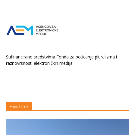
Sufinancirano sredstvima Fonda za poticanje pluralizma i
raznovrsnosti elektroničkih medija.
Friss hírek