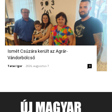
Ismét Csúzára került az Agrár-
Vándorbölcső
Tatai Igor
-
2026, augusztus 7.
0