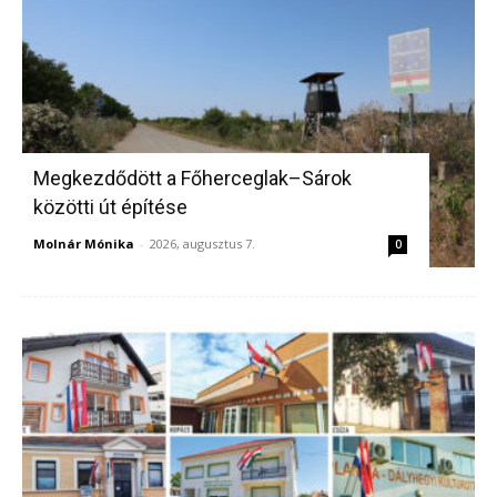
Megkezdődött a Főherceglak–Sárok
közötti út építése
Molnár Mónika
-
2026, augusztus 7.
0