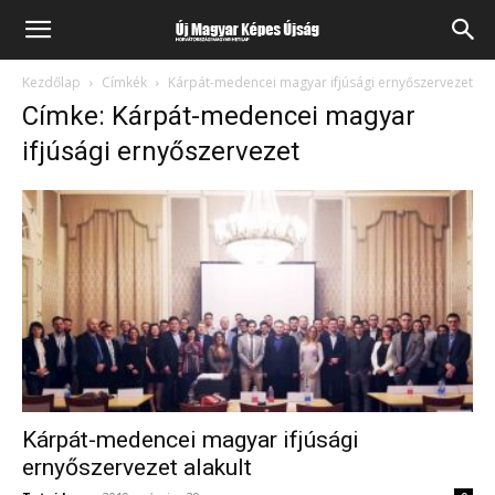
Kezdőlap
Címkék
Kárpát-medencei magyar ifjúsági ernyőszervezet
Címke: Kárpát-medencei magyar
ifjúsági ernyőszervezet
Kárpát-medencei magyar ifjúsági
ernyőszervezet alakult