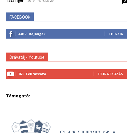
Tatai Igor
-
2019, március 29.
0
FACEBOOK
4,039
Rajongók
TETSZIK
Drávatáj - Youtube
763
Feliratkozó
FELIRATKOZÁS
Támogató: