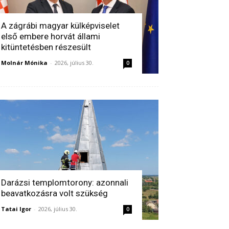
A zágrábi magyar külképviselet
első embere horvát állami
kitüntetésben részesült
Molnár Mónika
-
2026, július 30.
0
Darázsi templomtorony: azonnali
beavatkozásra volt szükség
Tatai Igor
-
2026, július 30.
0