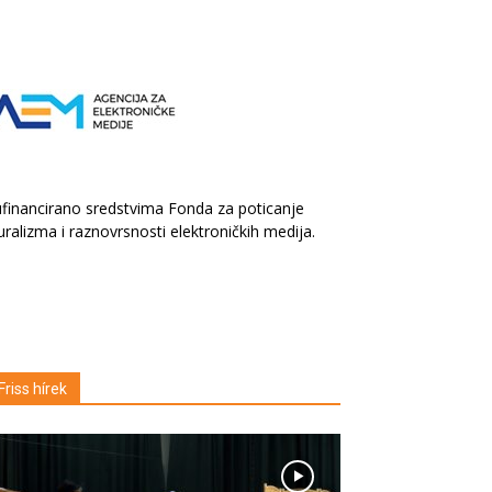
financirano sredstvima Fonda za poticanje
uralizma i raznovrsnosti elektroničkih medija.
Friss hírek