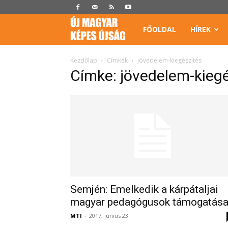
Képes
FŐOLDAL
HÍREK
Újság
Kezdőlap
Címkék
Jövedelem-kiegészítés
Címke: jövedelem-kiegé
Semjén: Emelkedik a kárpátaljai
magyar pedagógusok támogatás
MTI
-
2017, június 23.