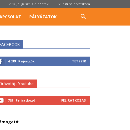
2026, augusztus 7, péntek
Vijesti na hrvatskom
APCSOLAT
PÁLYÁZATOK
FACEBOOK
4,039
Rajongók
TETSZIK
Drávatáj - Youtube
763
Feliratkozó
FELIRATKOZÁS
ámogató: