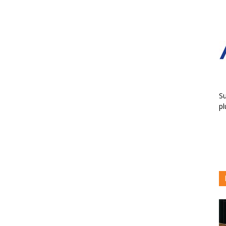
Su
pl