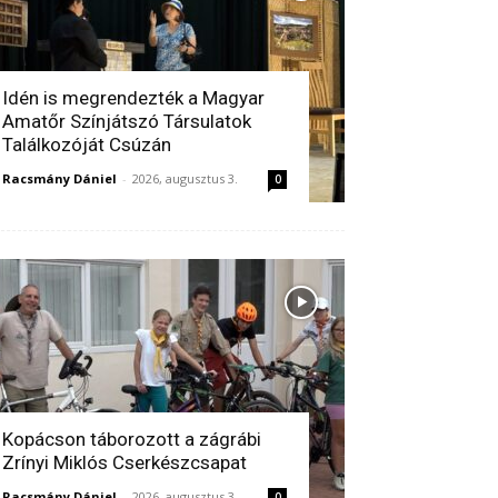
Idén is megrendezték a Magyar
Amatőr Színjátszó Társulatok
Találkozóját Csúzán
Racsmány Dániel
-
2026, augusztus 3.
0
Kopácson táborozott a zágrábi
Zrínyi Miklós Cserkészcsapat
Racsmány Dániel
-
2026, augusztus 3.
0