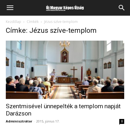
Kezdőlap
Címkék
Jézus szíve-templom
Címke: Jézus szíve-templom
Szentmisével ünnepelték a templom napját
Darázson
Adminisztrátor
-
2015, június 17.
0