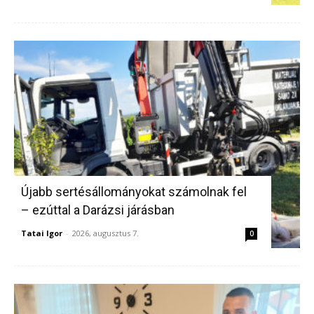
Újabb sertésállományokat számolnak fel
– ezúttal a Darázsi járásban
Tatai Igor
-
2026, augusztus 7.
0