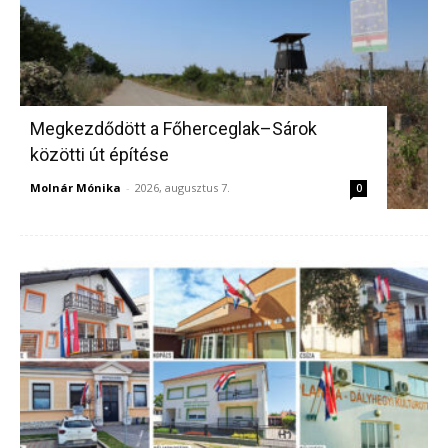
Megkezdődött a Főherceglak–Sárok
közötti út építése
Molnár Mónika
-
2026, augusztus 7.
0