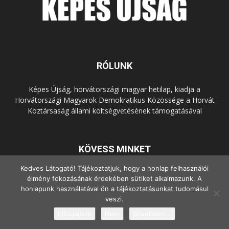
RÓLUNK
Képes Újság, horvátországi magyar hetilap, kiadja a
Horvátországi Magyarok Demokratikus Közössége a Horvát
Köztársaság állami költségvetésének támogatásával
KÖVESS MINKET
Kedves Látogató! Tájékoztatjuk, hogy a honlap felhasználói
élmény fokozásának érdekében sütiket alkalmazunk. A
honlapunk használatával ön a tájékoztatásunkat tudomásul
veszi.
Elfogadom
Nem
Bővebben...
© Copyright - 2022 Minden jog fenntartva.