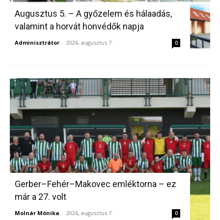
Augusztus 5. – A győzelem és hálaadás,
valamint a horvát honvédők napja
Adminisztrátor
-
2026, augusztus 7.
0
Gerber–Fehér–Makovec emléktorna – ez
már a 27. volt
Molnár Mónika
-
2026, augusztus 7.
0