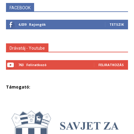
FACEBOOK
4,039
Rajongók
TETSZIK
Drávatáj - Youtube
763
Feliratkozó
FELIRATKOZÁS
Támogató: