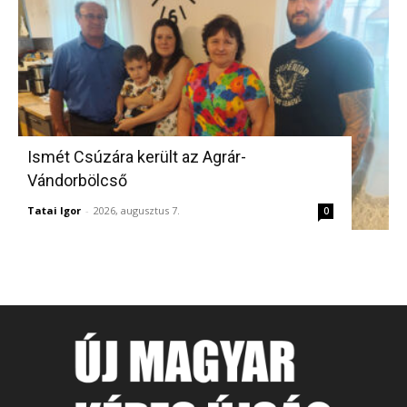
Ismét Csúzára került az Agrár-
Vándorbölcső
Tatai Igor
-
2026, augusztus 7.
0