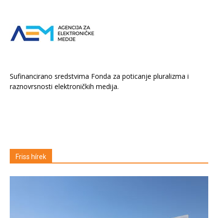
Sufinancirano sredstvima Fonda za poticanje pluralizma i
raznovrsnosti elektroničkih medija.
Friss hírek