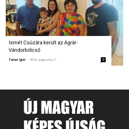
Ismét Csúzára került az Agrár-
Vándorbölcső
Tatai Igor
-
2026, augusztus 7.
0