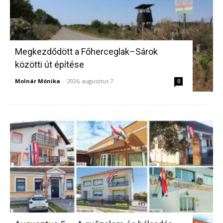
Megkezdődött a Főherceglak–Sárok
közötti út építése
Molnár Mónika
-
2026, augusztus 7.
0