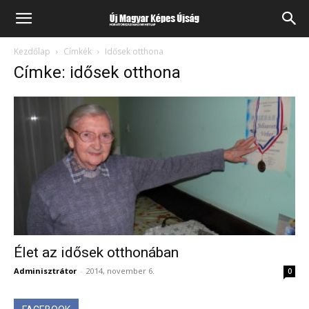
Kezdőlap
Címkék
Idősek otthona
Címke: idősek otthona
Élet az idősek otthonában
Adminisztrátor
-
2014, november 6.
0