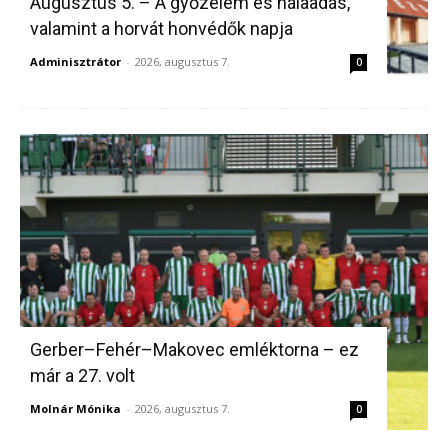
Augusztus 5. – A győzelem és hálaadás,
valamint a horvát honvédők napja
Adminisztrátor
-
2026, augusztus 7.
0
Gerber–Fehér–Makovec emléktorna – ez
már a 27. volt
Molnár Mónika
-
2026, augusztus 7.
0