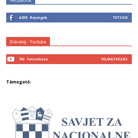
FACEBOOK
4,039
Rajongók
TETSZIK
Drávatáj - Youtube
763
Feliratkozó
FELIRATKOZÁS
Támogató: