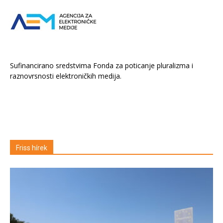
Sufinancirano sredstvima Fonda za poticanje pluralizma i
raznovrsnosti elektroničkih medija.
Friss hírek