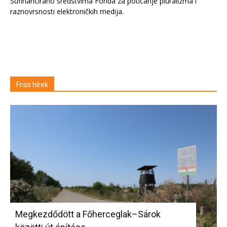
Sufinancirano sredstvima Fonda za poticanje pluralizma i
raznovrsnosti elektroničkih medija.
Friss hírek
Megkezdődött a Főherceglak–Sárok