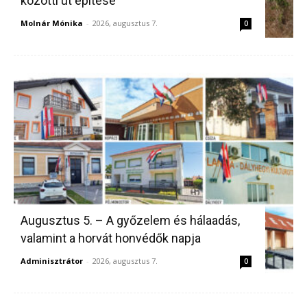
közötti út építése
Molnár Mónika
-
2026, augusztus 7.
0
Augusztus 5. – A győzelem és hálaadás,
valamint a horvát honvédők napja
Adminisztrátor
-
2026, augusztus 7.
0