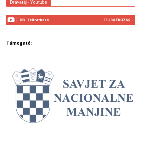
Drávatáj - Youtube
763
Feliratkozó
FELIRATKOZÁS
Támogató: