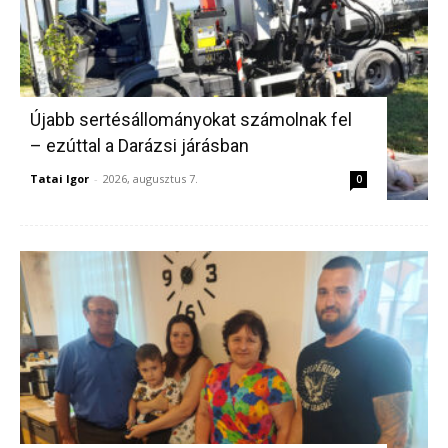
Újabb sertésállományokat számolnak fel
– ezúttal a Darázsi járásban
Tatai Igor
-
2026, augusztus 7.
0