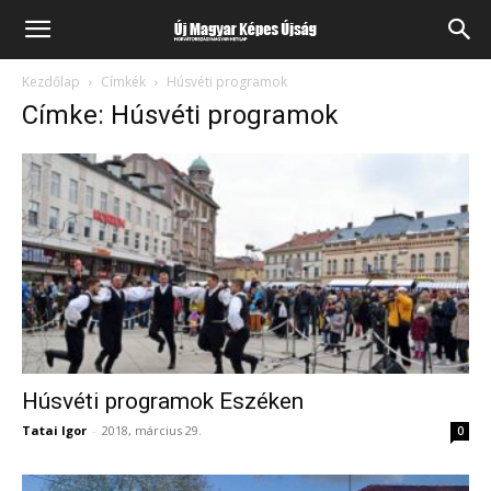
Kezdőlap
Címkék
Húsvéti programok
Címke: Húsvéti programok
Húsvéti programok Eszéken
Tatai Igor
-
2018, március 29.
0