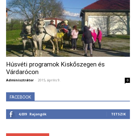
Húsvéti programok Kiskőszegen és
Várdarócon
Adminisztrátor
-
2015, április 9.
0
FACEBOOK
4,039
Rajongók
TETSZIK