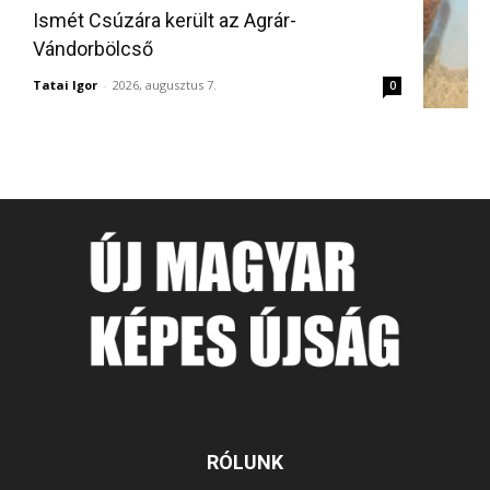
Ismét Csúzára került az Agrár-
Vándorbölcső
Tatai Igor
-
2026, augusztus 7.
0
RÓLUNK