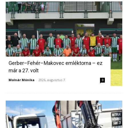
Gerber–Fehér–Makovec emléktorna – ez
már a 27. volt
Molnár Mónika
-
2026, augusztus 7.
0