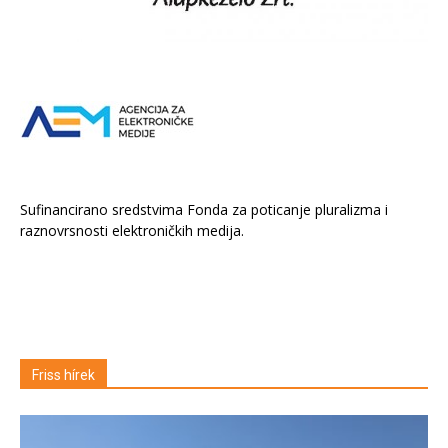
Sufinancirano sredstvima Fonda za poticanje pluralizma i
raznovrsnosti elektroničkih medija.
Friss hírek