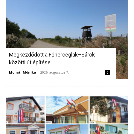
Megkezdődött a Főherceglak–Sárok
közötti út építése
Molnár Mónika
-
2026, augusztus 7.
0