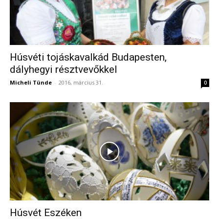
Húsvéti tojáskavalkád Budapesten,
dályhegyi résztvevőkkel
Micheli Tünde
-
2016, március 31.
0
Húsvét Eszéken