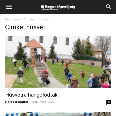
Kezdőlap
Címkék
Húsvét
Címke: húsvét
Húsvétra hangolódtak
Hordósi Dániel
-
2018, március 29.
0