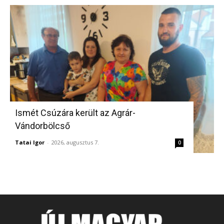
Ismét Csúzára került az Agrár-
Vándorbölcső
Tatai Igor
-
2026, augusztus 7.
0