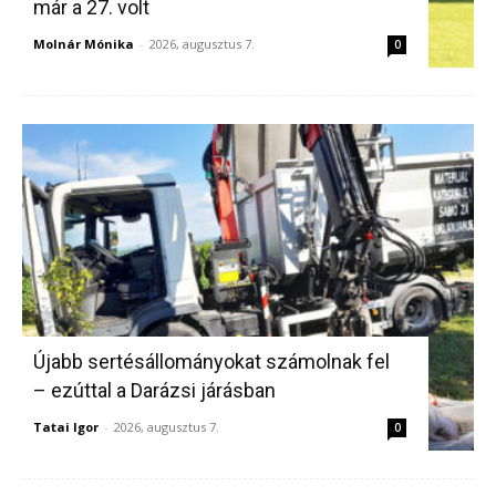
már a 27. volt
Molnár Mónika
-
2026, augusztus 7.
0
Újabb sertésállományokat számolnak fel
– ezúttal a Darázsi járásban
Tatai Igor
-
2026, augusztus 7.
0