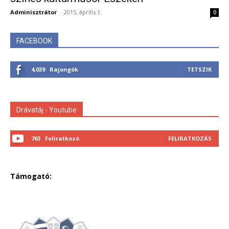
Adminisztrátor
-
2015, április 1.
0
FACEBOOK
4,039
Rajongók
TETSZIK
Drávatáj - Youtube
763
Feliratkozó
FELIRATKOZÁS
Támogató: