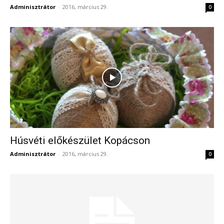
Adminisztrátor
-
2016, március 29.
0
Húsvéti előkészület Kopácson
Adminisztrátor
-
2016, március 29.
0