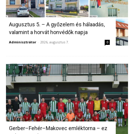
Augusztus 5. – A győzelem és hálaadás,
valamint a horvát honvédők napja
Adminisztrátor
-
2026, augusztus 7.
0
Gerber–Fehér–Makovec emléktorna – ez