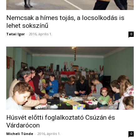
Nemcsak a hímes tojás, a locsolkodás is
lehet sokszínű
Tatai Igor
-
2016, április 1.
0
Húsvét előtti foglalkoztató Csúzán és
Várdarócon
Micheli Tünde
-
2016, április 1.
0