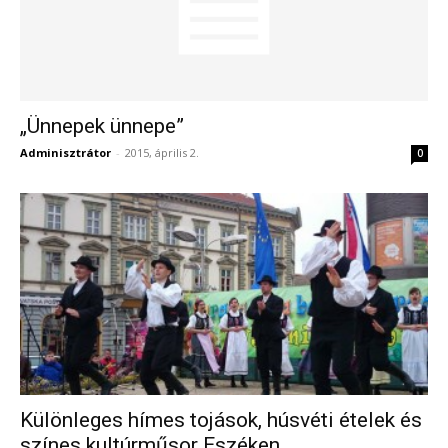
„Ünnepek ünnepe”
Adminisztrátor
-
2015, április 2.
0
Különleges hímes tojások, húsvéti ételek és
színes kultúrműsor Eszéken