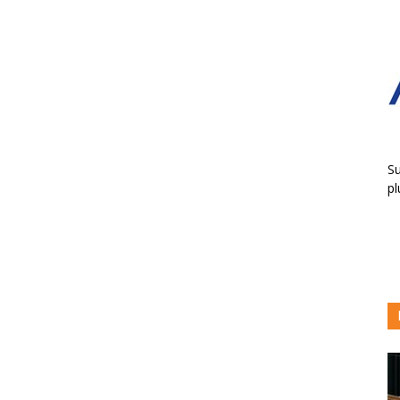
Su
pl