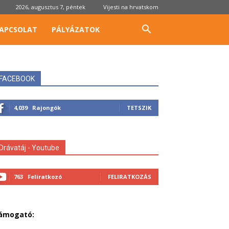
2026, augusztus 7, péntek
Vijesti na hrvatskom
APCSOLAT
PÁLYÁZATOK
FACEBOOK
4,039
Rajongók
TETSZIK
Drávatáj - Youtube
763
Feliratkozó
FELIRATKOZÁS
ámogató: