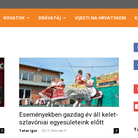
ROVATOK
DRÁVATÁJ
VIJESTI NA HRVATSKOM
K
Eseményekben gazdag év áll kelet-
szlavóniai egyesületeink előtt
T
Tatai Igor
-
2017, február 9.
0
0