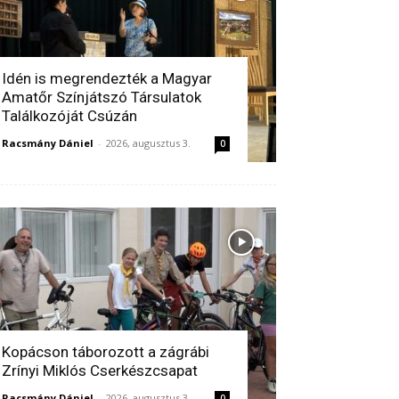
Idén is megrendezték a Magyar
Amatőr Színjátszó Társulatok
Találkozóját Csúzán
Racsmány Dániel
-
2026, augusztus 3.
0
Kopácson táborozott a zágrábi
Zrínyi Miklós Cserkészcsapat
Racsmány Dániel
-
2026, augusztus 3.
0