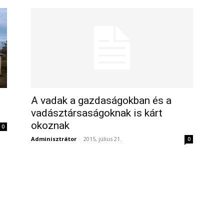
A vadak a gazdaságokban és a
vadásztársaságoknak is kárt
okoznak
0
Adminisztrátor
-
2015, július 21.
0