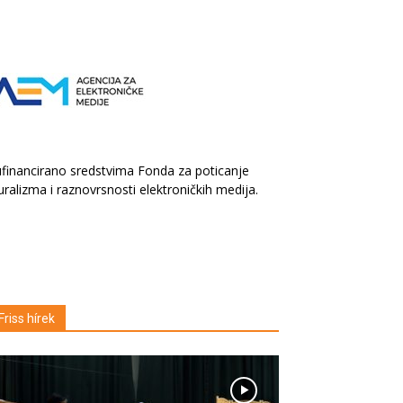
financirano sredstvima Fonda za poticanje
uralizma i raznovrsnosti elektroničkih medija.
Friss hírek