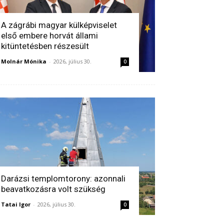
A zágrábi magyar külképviselet
első embere horvát állami
kitüntetésben részesült
Molnár Mónika
-
2026, július 30.
0
Darázsi templomtorony: azonnali
beavatkozásra volt szükség
Tatai Igor
-
2026, július 30.
0