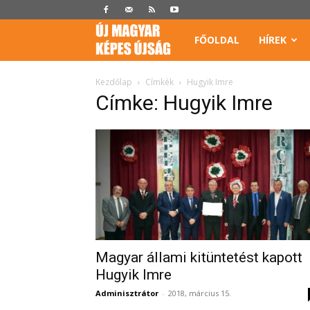
Képes
FŐOLDAL
HÍREK
Újság
Kezdőlap
Címkék
Hugyik Imre
Címke: Hugyik Imre
Magyar állami kitüntetést kapott
Hugyik Imre
Adminisztrátor
-
2018, március 15.