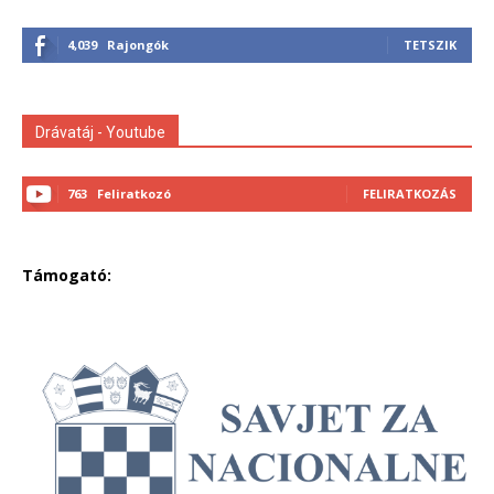
4,039
Rajongók
TETSZIK
Drávatáj - Youtube
763
Feliratkozó
FELIRATKOZÁS
Támogató: