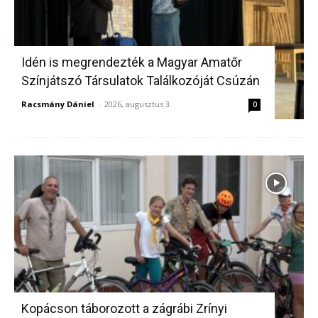
Idén is megrendezték a Magyar Amatőr
Színjátszó Társulatok Találkozóját Csúzán
Racsmány Dániel
-
2026, augusztus 3.
0
Kopácson táborozott a zágrábi Zrínyi