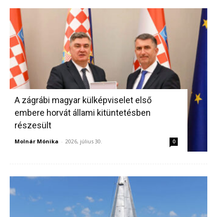
A zágrábi magyar külképviselet első
embere horvát állami kitüntetésben
részesült
Molnár Mónika
-
2026, július 30.
0