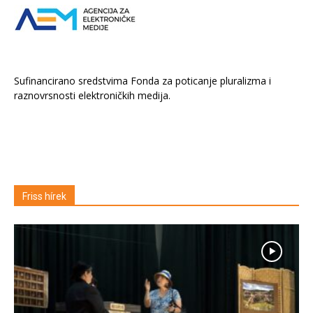
Sufinancirano sredstvima Fonda za poticanje pluralizma i
raznovrsnosti elektroničkih medija.
Friss hírek