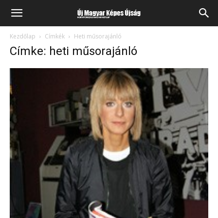
Kezdőlap
Címkék
Heti műsorajánló
Címke: heti műsorajánló