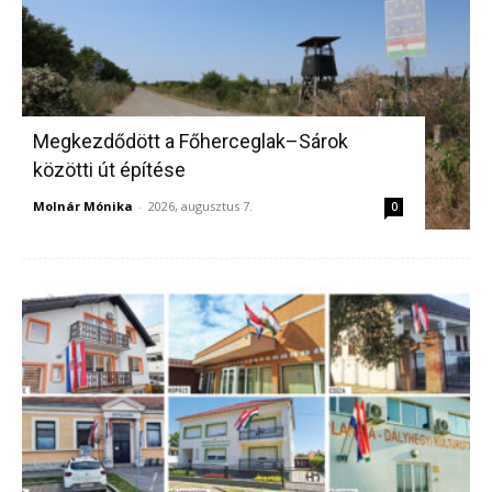
Megkezdődött a Főherceglak–Sárok
közötti út építése
Molnár Mónika
-
2026, augusztus 7.
0