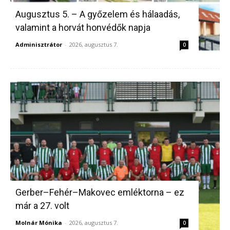
Augusztus 5. – A győzelem és hálaadás,
valamint a horvát honvédők napja
Adminisztrátor
-
2026, augusztus 7.
0
Gerber–Fehér–Makovec emléktorna – ez
már a 27. volt
Molnár Mónika
-
2026, augusztus 7.
0