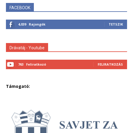
FACEBOOK
4,039
Rajongók
TETSZIK
Drávatáj - Youtube
763
Feliratkozó
FELIRATKOZÁS
Támogató: