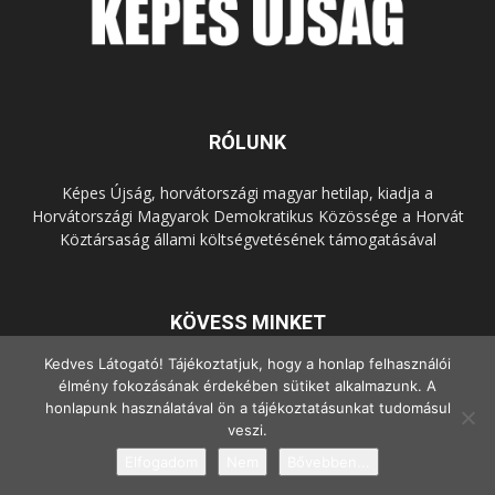
RÓLUNK
Képes Újság, horvátországi magyar hetilap, kiadja a
Horvátországi Magyarok Demokratikus Közössége a Horvát
Köztársaság állami költségvetésének támogatásával
KÖVESS MINKET
Kedves Látogató! Tájékoztatjuk, hogy a honlap felhasználói
élmény fokozásának érdekében sütiket alkalmazunk. A
honlapunk használatával ön a tájékoztatásunkat tudomásul
veszi.
Elfogadom
Nem
Bővebben...
© Copyright - 2022 Minden jog fenntartva.