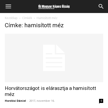
Kezdőlap
Címkék
Hamisított méz
Címke: hamisított méz
Horvátországot is elárasztja a hamisított
méz
Hordósi Dániel
-
2017, november 16.
0