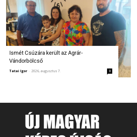
Ismét Csúzára került az Agrár-
Vándorbölcső
Tatai Igor
-
2026, augusztus 7.
0