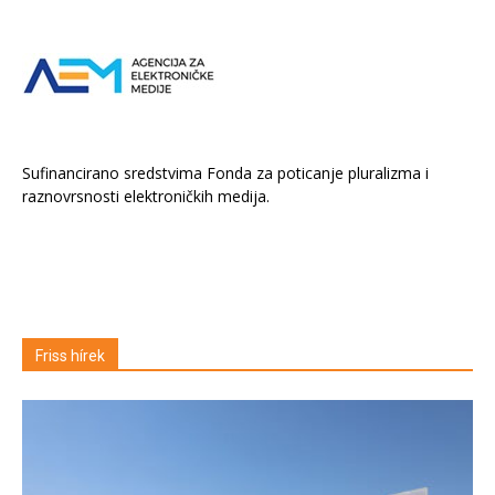
Sufinancirano sredstvima Fonda za poticanje pluralizma i
raznovrsnosti elektroničkih medija.
Friss hírek