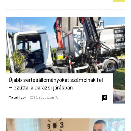
Újabb sertésállományokat számolnak fel
– ezúttal a Darázsi járásban
Tatai Igor
-
2026, augusztus 7.
0