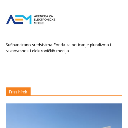
Sufinancirano sredstvima Fonda za poticanje pluralizma i
raznovrsnosti elektroničkih medija.
Friss hírek