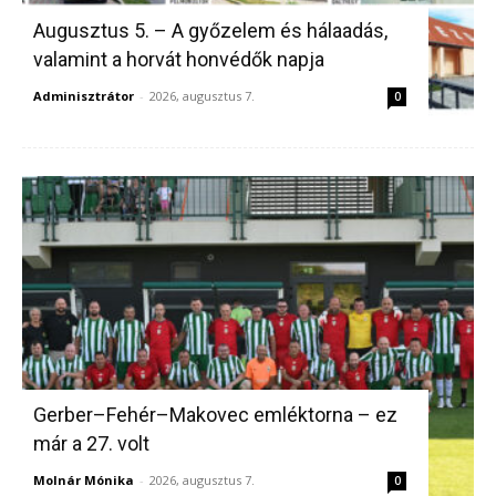
Augusztus 5. – A győzelem és hálaadás,
valamint a horvát honvédők napja
Adminisztrátor
-
2026, augusztus 7.
0
Gerber–Fehér–Makovec emléktorna – ez
már a 27. volt
Molnár Mónika
-
2026, augusztus 7.
0