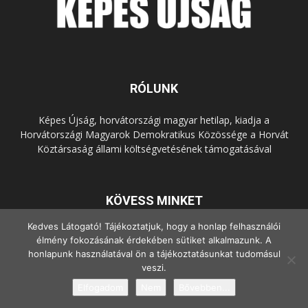
RÓLUNK
Képes Újság, horvátországi magyar hetilap, kiadja a
Horvátországi Magyarok Demokratikus Közössége a Horvát
Köztársaság állami költségvetésének támogatásával
KÖVESS MINKET
Kedves Látogató! Tájékoztatjuk, hogy a honlap felhasználói
élmény fokozásának érdekében sütiket alkalmazunk. A
honlapunk használatával ön a tájékoztatásunkat tudomásul
veszi.
Elfogadom
Nem
Bővebben...
© Copyright - 2022 Minden jog fenntartva.