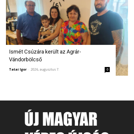
Ismét Csúzára került az Agrár-
Vándorbölcső
Tatai Igor
-
2026, augusztus 7.
0