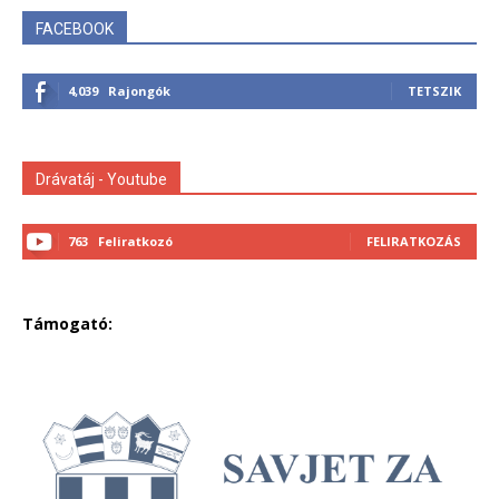
FACEBOOK
4,039
Rajongók
TETSZIK
Drávatáj - Youtube
763
Feliratkozó
FELIRATKOZÁS
Támogató: