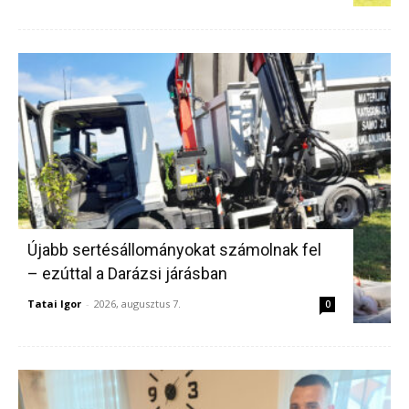
Újabb sertésállományokat számolnak fel
– ezúttal a Darázsi járásban
Tatai Igor
-
2026, augusztus 7.
0