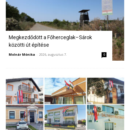
Megkezdődött a Főherceglak–Sárok
közötti út építése
Molnár Mónika
-
2026, augusztus 7.
0