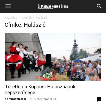
Kezdőlap
Címkék
Halászlé
Címke: Halászlé
Töretlen a Kopácsi Halásznapok
népszerűsége
Adminisztrátor
-
2015, szeptember 23.
0