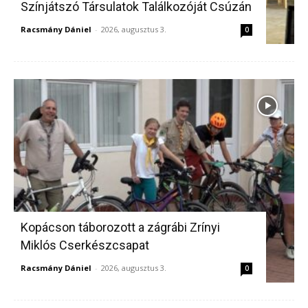
Színjátszó Társulatok Találkozóját Csúzán
Racsmány Dániel
-
2026, augusztus 3.
0
Kopácson táborozott a zágrábi Zrínyi
Miklós Cserkészcsapat
Racsmány Dániel
-
2026, augusztus 3.
0