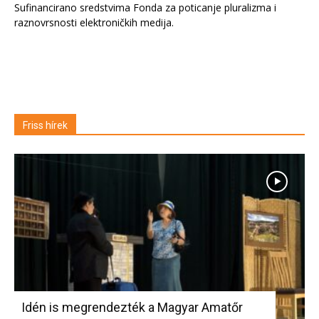
Sufinancirano sredstvima Fonda za poticanje pluralizma i
raznovrsnosti elektroničkih medija.
Friss hírek
Idén is megrendezték a Magyar Amatőr