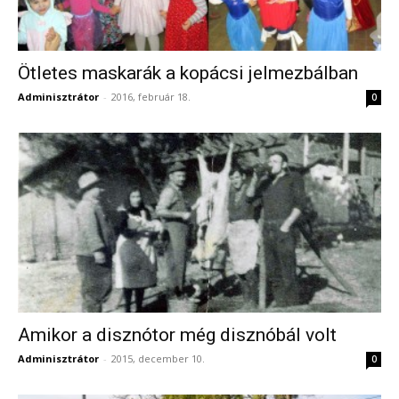
Ötletes maskarák a kopácsi jelmezbálban
Adminisztrátor
-
2016, február 18.
0
Amikor a disznótor még disznóbál volt
Adminisztrátor
-
2015, december 10.
0