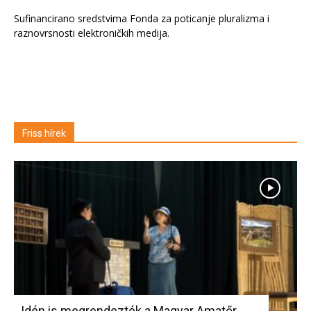
Sufinancirano sredstvima Fonda za poticanje pluralizma i
raznovrsnosti elektroničkih medija.
Friss hírek
Idén is megrendezték a Magyar Amatőr