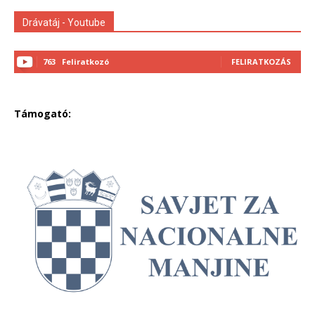
Drávatáj - Youtube
763
Feliratkozó
FELIRATKOZÁS
Támogató: