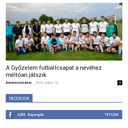
A Győzelem futballcsapat a nevéhez
méltóan játszik
Adminisztrátor
-
2015, május 14.
0
FACEBOOK
4,039
Rajongók
TETSZIK