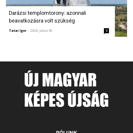
Darázsi templomtorony: azonnali
beavatkozásra volt szükség
Tatai Igor
-
2026, július 30.
0
RÓLUNK