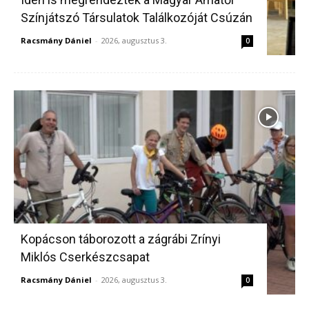
Színjátszó Társulatok Találkozóját Csúzán
Racsmány Dániel
-
2026, augusztus 3.
0
Kopácson táborozott a zágrábi Zrínyi
Miklós Cserkészcsapat
Racsmány Dániel
-
2026, augusztus 3.
0