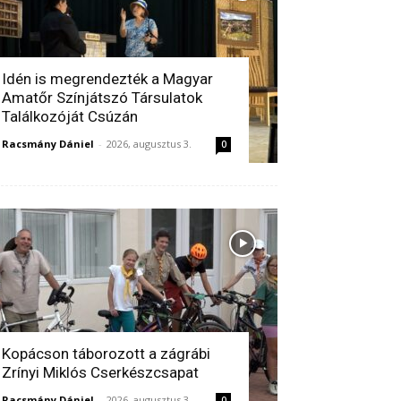
Idén is megrendezték a Magyar
Amatőr Színjátszó Társulatok
Találkozóját Csúzán
Racsmány Dániel
-
2026, augusztus 3.
0
Kopácson táborozott a zágrábi
Zrínyi Miklós Cserkészcsapat
Racsmány Dániel
-
2026, augusztus 3.
0