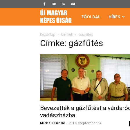
Képes
FŐOLDAL
HÍREK
Újság
Kezdőlap
Címkék
Gázfűtés
Címke: gázfűtés
Bevezették a gázfűtést a várdaró
vadászházba
Micheli Tünde
-
2017, szeptember 14.