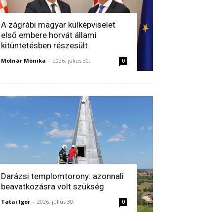
A zágrábi magyar külképviselet
első embere horvát állami
kitüntetésben részesült
Molnár Mónika
-
2026, július 30.
0
Darázsi templomtorony: azonnali
beavatkozásra volt szükség
Tatai Igor
-
2026, július 30.
0