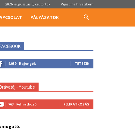
2026, augusztus 6, csütörtök
Vijesti na hrvatskom
APCSOLAT
PÁLYÁZATOK
FACEBOOK
4,039
Rajongók
TETSZIK
Drávatáj - Youtube
763
Feliratkozó
FELIRATKOZÁS
ámogató: