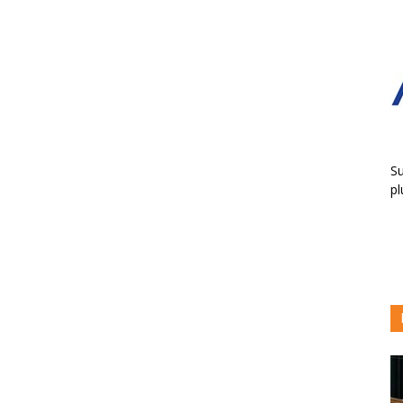
Su
pl