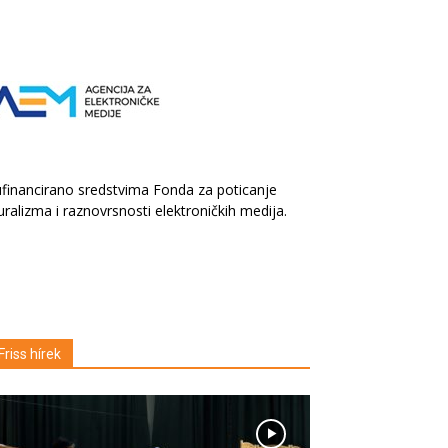
financirano sredstvima Fonda za poticanje
uralizma i raznovrsnosti elektroničkih medija.
Friss hírek