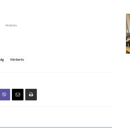
Hirdetés
ság
Várdaróc