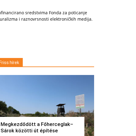
financirano sredstvima Fonda za poticanje
uralizma i raznovrsnosti elektroničkih medija.
Friss hírek
Megkezdődött a Főherceglak–
Sárok közötti út építése