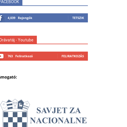
FACEBOOK
4,039
Rajongók
TETSZIK
Drávatáj - Youtube
763
Feliratkozó
FELIRATKOZÁS
ámogató: