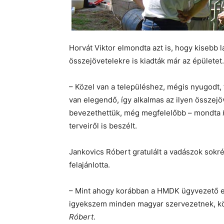
Horvát Viktor elmondta azt is, hogy kisebb 
összejövetelekre is kiadták már az épületet.
– Közel van a településhez, mégis nyugodt, 
van elegendő, így alkalmas az ilyen összejö
bevezethettük, még megfelelőbb – mondta
terveiről is beszélt.
Jankovics Róbert gratulált a vadászok sokr
felajánlotta.
– Mint ahogy korábban a HMDK ügyvezető el
igyekszem minden magyar szervezetnek, k
Róbert
.