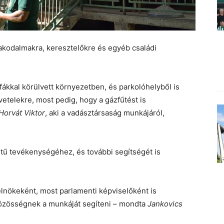
lakodalmakra, keresztelőkre és egyéb családi
fákkal körülvett környezetben, és parkolóhelyből is
vetelekre, most pedig, hogy a gázfűtést is
Horvát Viktor
, aki a vadásztársaság munkájáról,
étű tevékenységéhez, és további segítségét is
nökeként, most parlamenti képviselőként is
özösségnek a munkáját segíteni – mondta
Jankovics