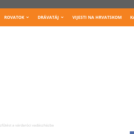
ROVATOK
DRÁVATÁJ
VIJESTI NA HRVATSKOM
K
zfűtést a várdaróci vadászházba