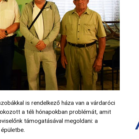
gszobákkal is rendelkező háza van a várdaróci
okozott a téli hónapokban problémát, amit
pviselőnk támogatásával megoldani: a
 épületbe.