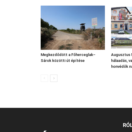
Megkezdődött a Főherceglak–
Augusztus 5
Sárok közötti út építése
hálaadás, v
honvédők n
RÓ