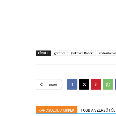
CÍMKÉK
gázfűtés
Jankovics Róbert
vadásztársa
Share
KAPCSOLÓDÓ CIKKEK
TÖBB A SZERZŐTŐL