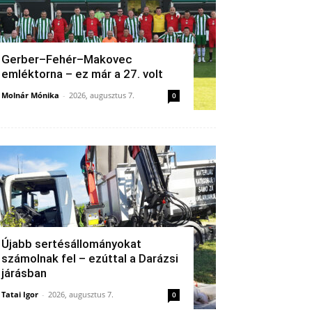
Gerber–Fehér–Makovec
emléktorna – ez már a 27. volt
Molnár Mónika
-
2026, augusztus 7.
0
Újabb sertésállományokat
számolnak fel – ezúttal a Darázsi
járásban
Tatai Igor
-
2026, augusztus 7.
0