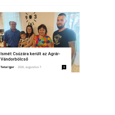
Ismét Csúzára került az Agrár-
Vándorbölcső
Tatai Igor
-
2026, augusztus 7.
0