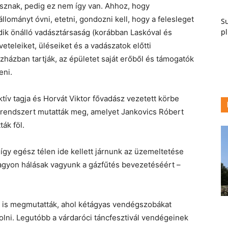
dásznak, pedig ez nem így van. Ahhoz, hogy
lományt óvni, etetni, gondozni kell, hogy a felesleget
Su
pl
ik önálló vadásztársaság (korábban Laskóval és
eteleiket, üléseiket és a vadászatok előtti
zházban tartják, az épületet saját erőből és támogatók
eni.
tív tagja és Horvát Viktor fővadász vezetett körbe
srendszert mutatták meg, amelyet Jankovics Róbert
ák föl.
 így egész télen ide kellett járnunk az üzemeltetése
nagyon hálásak vagyunk a gázfűtés bevezetéséért –
t is megmutatták, ahol kétágyas vendégszobákat
lásolni. Legutóbb a várdaróci táncfesztivál vendégeinek