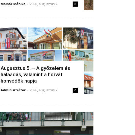
Molnár Mónika
-
2026, augusztus 7.
0
Augusztus 5. – A győzelem és
hálaadás, valamint a horvát
honvédők napja
Adminisztrátor
-
2026, augusztus 7.
0