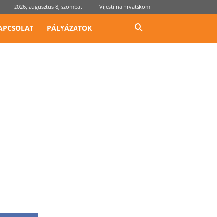
2026, augusztus 8, szombat
Vijesti na hrvatskom
APCSOLAT
PÁLYÁZATOK