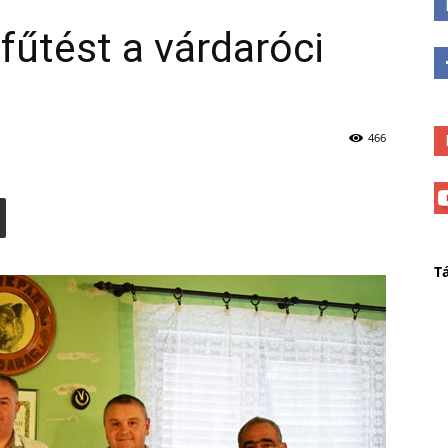
fűtést a várdaróci
466
T