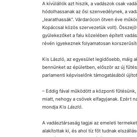
A kívülállók azt hiszik, a vadászok csak va
hódolhassanak az ősi szenvedélynek, a vadál
„learathassák”. Várdarócon ötven éve működ
Kopáccsal közös szervezetük volt). Összejöv
gyülekezőket a falu közelében épített vadás
révén igyekeznek folyamatosan korszerűsít
Kis László, az egyesület legidősebb, máig ak
bennünket az épületben, először az új fűté
parlamenti képviselőnk támogatásából újított
– Eddig fával működött a központi fűtésünk,
miatt, nehogy a csövek elfagyjanak. Ezért 
mondja
Kis László
.
A vadásztársaság tagjai az emeleti termeke
alakítottak ki, és ahol tíz főt tudnak elszál