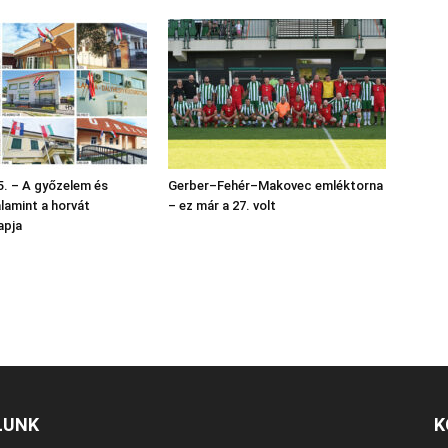
. – A győzelem és
Gerber–Fehér–Makovec emléktorna
alamint a horvát
– ez már a 27. volt
apja
LUNK
K