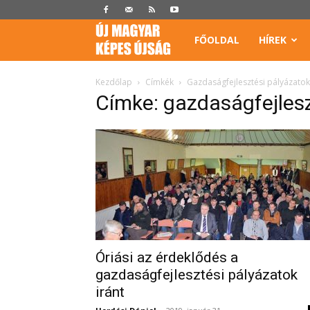
Képes
FŐOLDAL
HÍREK
Újság
Kezdőlap
Címkék
Gazdaságfejlesztési pályázatok
Címke: gazdaságfejlesz
Óriási az érdeklődés a
gazdaságfejlesztési pályázatok
iránt