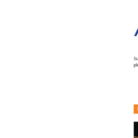
Su
pl