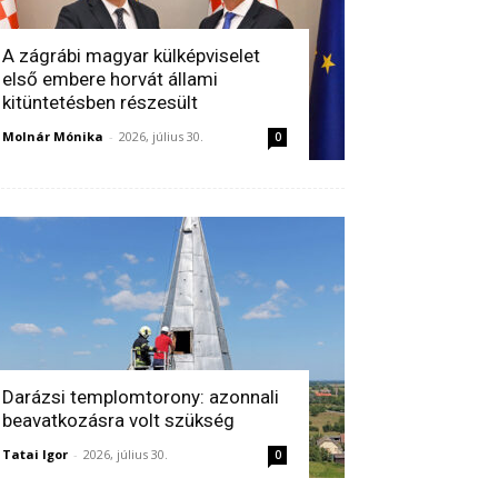
A zágrábi magyar külképviselet
első embere horvát állami
kitüntetésben részesült
Molnár Mónika
-
2026, július 30.
0
Darázsi templomtorony: azonnali
beavatkozásra volt szükség
Tatai Igor
-
2026, július 30.
0