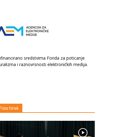
financirano sredstvima Fonda za poticanje
uralizma i raznovrsnosti elektroničkih medija.
Friss hírek