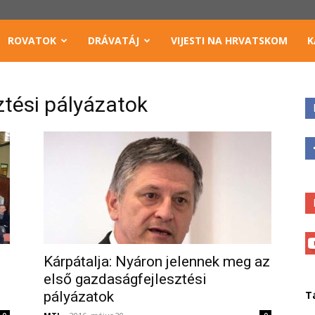
ROVATOK
DRÁVATÁJ
VIJESTI NA HRVATSKOM
K
tési pályázatok
Kárpátalja: Nyáron jelennek meg az
első gazdaságfejlesztési
pályázatok
T