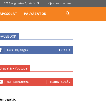
2026, augusztus 6, csütörtök
Vijesti na hrvatskom
APCSOLAT
PÁLYÁZATOK
FACEBOOK
4,039
Rajongók
TETSZIK
Drávatáj - Youtube
763
Feliratkozó
FELIRATKOZÁS
ámogató: