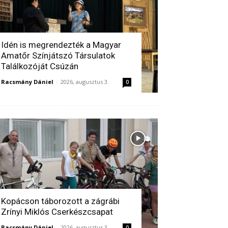
Idén is megrendezték a Magyar
Amatőr Színjátszó Társulatok
Találkozóját Csúzán
Racsmány Dániel
-
2026, augusztus 3.
0
Kopácson táborozott a zágrábi
Zrínyi Miklós Cserkészcsapat
Racsmány Dániel
-
2026, augusztus 3.
0