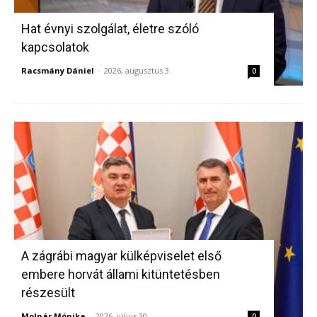
Hat évnyi szolgálat, életre szóló
kapcsolatok
Racsmány Dániel
-
2026, augusztus 3.
0
A zágrábi magyar külképviselet első
embere horvát állami kitüntetésben
részesült
Molnár Mónika
-
2026, július 30.
0