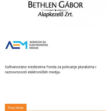
Sufinancirano sredstvima Fonda za poticanje pluralizma i
raznovrsnosti elektroničkih medija.
Friss hírek