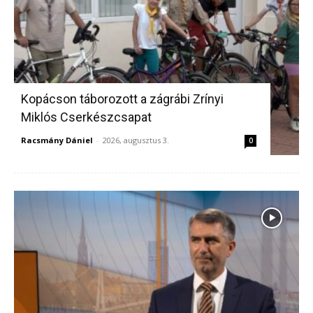
Kopácson táborozott a zágrábi Zrínyi
Miklós Cserkészcsapat
Racsmány Dániel
-
2026, augusztus 3.
0