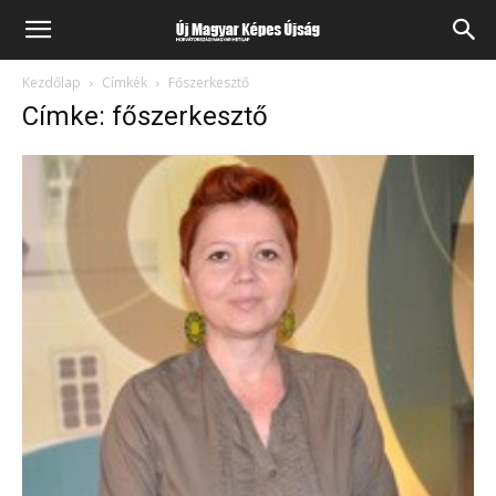
Kezdőlap
Címkék
Főszerkesztő
Címke: főszerkesztő