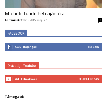
Micheli Tünde heti ajánlója
Adminisztrátor
-
2015, május 7.
0
FACEBOOK
4,039
Rajongók
TETSZIK
Drávatáj - Youtube
763
Feliratkozó
FELIRATKOZÁS
Támogató: