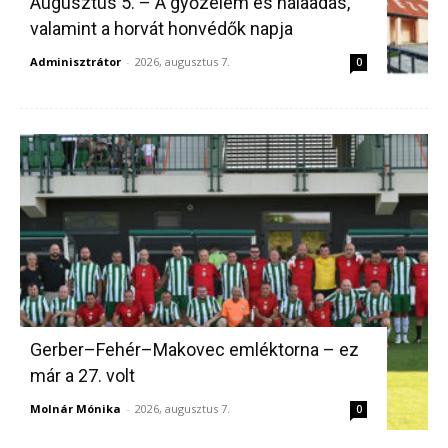
Augusztus 5. – A győzelem és hálaadás,
valamint a horvát honvédők napja
Adminisztrátor
-
2026, augusztus 7.
0
Gerber–Fehér–Makovec emléktorna – ez
már a 27. volt
Molnár Mónika
-
2026, augusztus 7.
0