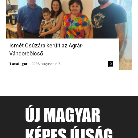
Ismét Csúzára került az Agrár-
Vándorbölcső
Tatai Igor
-
2026, augusztus 7.
0