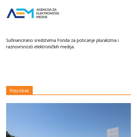
Sufinancirano sredstvima Fonda za poticanje pluralizma i
raznovrsnosti elektroničkih medija.
Friss hírek