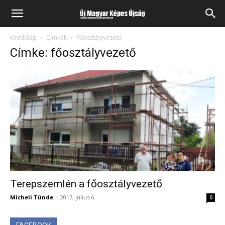
Kezdőlap
Címkék
Főosztályvezető
Címke: főosztályvezető
Terepszemlén a főosztályvezető
Micheli Tünde
-
2017, július 6.
0