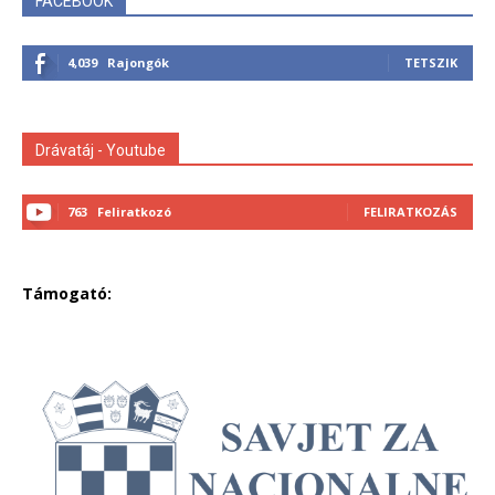
FACEBOOK
4,039
Rajongók
TETSZIK
Drávatáj - Youtube
763
Feliratkozó
FELIRATKOZÁS
Támogató: