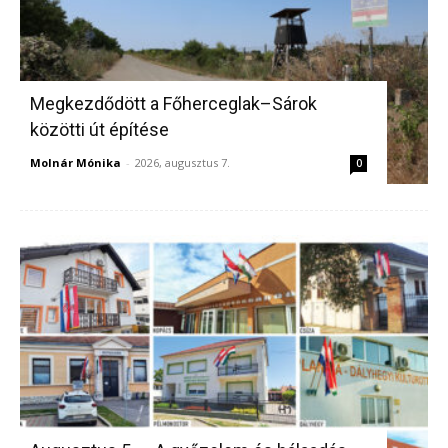
Megkezdődött a Főherceglak–Sárok
közötti út építése
Molnár Mónika
-
2026, augusztus 7.
0