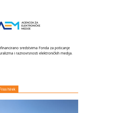
financirano sredstvima Fonda za poticanje
uralizma i raznovrsnosti elektroničkih medija.
Friss hírek