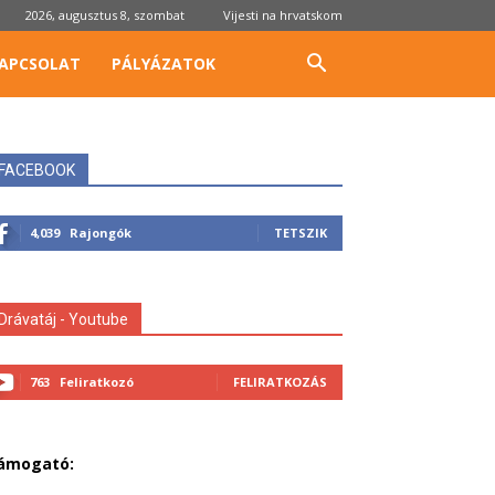
2026, augusztus 8, szombat
Vijesti na hrvatskom
APCSOLAT
PÁLYÁZATOK
FACEBOOK
4,039
Rajongók
TETSZIK
Drávatáj - Youtube
763
Feliratkozó
FELIRATKOZÁS
ámogató: