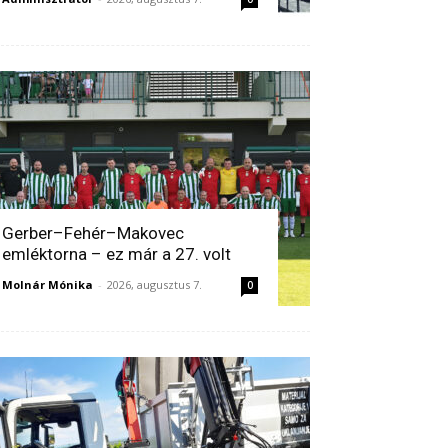
Gerber–Fehér–Makovec
emléktorna – ez már a 27. volt
Molnár Mónika
-
2026, augusztus 7.
0