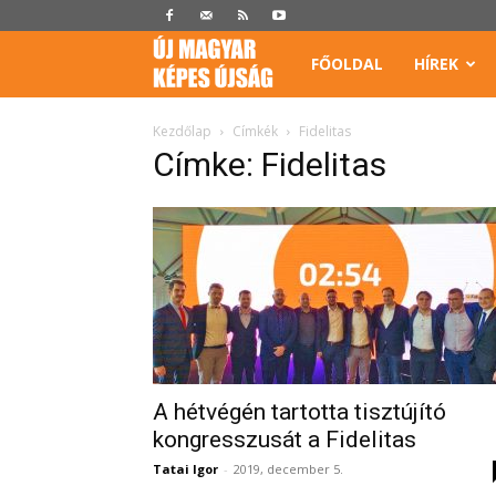
Képes
FŐOLDAL
HÍREK
Újság
Kezdőlap
Címkék
Fidelitas
Címke: Fidelitas
A hétvégén tartotta tisztújító
kongresszusát a Fidelitas
Tatai Igor
-
2019, december 5.