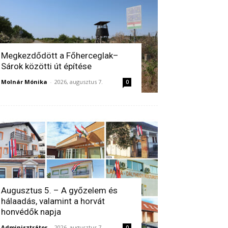
Megkezdődött a Főherceglak–
Sárok közötti út építése
Molnár Mónika
-
2026, augusztus 7.
0
Augusztus 5. – A győzelem és
hálaadás, valamint a horvát
honvédők napja
Adminisztrátor
-
2026, augusztus 7.
0