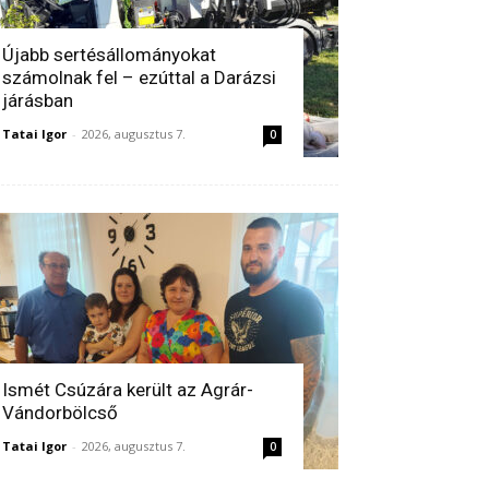
Újabb sertésállományokat
számolnak fel – ezúttal a Darázsi
járásban
Tatai Igor
-
2026, augusztus 7.
0
Ismét Csúzára került az Agrár-
Vándorbölcső
Tatai Igor
-
2026, augusztus 7.
0