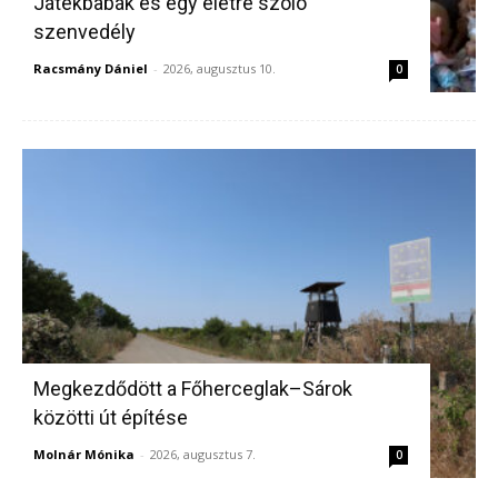
Játékbabák és egy életre szóló
szenvedély
Racsmány Dániel
-
2026, augusztus 10.
0
Megkezdődött a Főherceglak–Sárok
közötti út építése
Molnár Mónika
-
2026, augusztus 7.
0