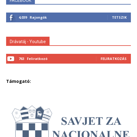
FACEBOOK
4,039
Rajongók
TETSZIK
Drávatáj - Youtube
763
Feliratkozó
FELIRATKOZÁS
Támogató: