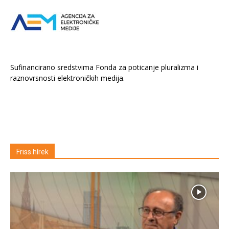
Sufinancirano sredstvima Fonda za poticanje pluralizma i
raznovrsnosti elektroničkih medija.
Friss hírek