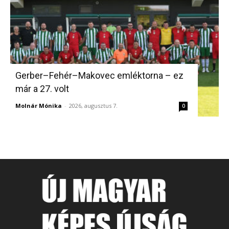
Gerber–Fehér–Makovec emléktorna – ez
már a 27. volt
Molnár Mónika
-
2026, augusztus 7.
0