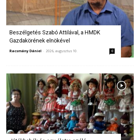
Beszélgetés Szabó Attilával, a HMDK
Gazdakörének elnökével
Racsmány Dániel
-
2026, augusztus 10.
0