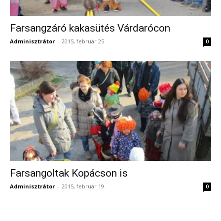
Farsangzáró kakasütés Várdarócon
Adminisztrátor
-
2015, február 25.
0
Farsangoltak Kopácson is
Adminisztrátor
-
2015, február 19.
0