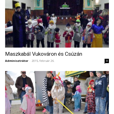
Maszkabál Vukováron és Csúzán
Adminisztrátor
-
2015, február 26.
0