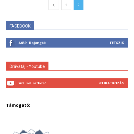
1
2
FACEBOOK
4,039
Rajongók
TETSZIK
Drávatáj - Youtube
763
Feliratkozó
FELIRATKOZÁS
Támogató: