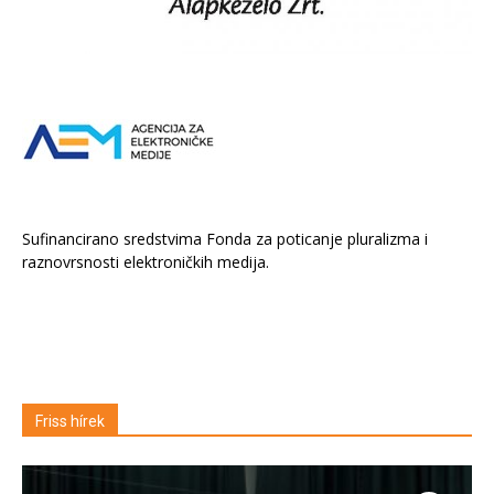
Sufinancirano sredstvima Fonda za poticanje pluralizma i
raznovrsnosti elektroničkih medija.
Friss hírek