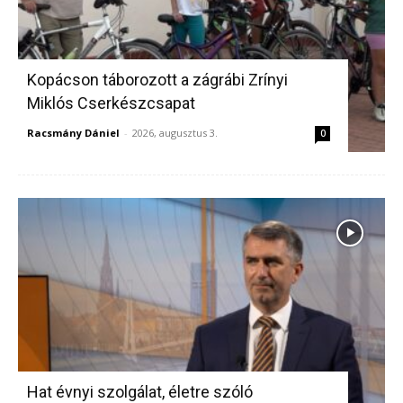
Kopácson táborozott a zágrábi Zrínyi
Miklós Cserkészcsapat
Racsmány Dániel
-
2026, augusztus 3.
0
Hat évnyi szolgálat, életre szóló