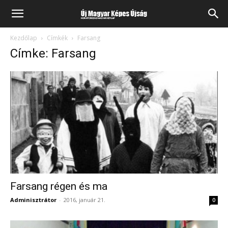
Kezdőlap
Címkék
Farsang
Címke: Farsang
Farsang régen és ma
Adminisztrátor
-
2016, január 21.
0