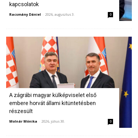
kapcsolatok
Racsmány Dániel
-
2026, augusztus 3.
0
A zágrábi magyar külképviselet első
embere horvát állami kitüntetésben
részesült
Molnár Mónika
-
2026, július 30.
0