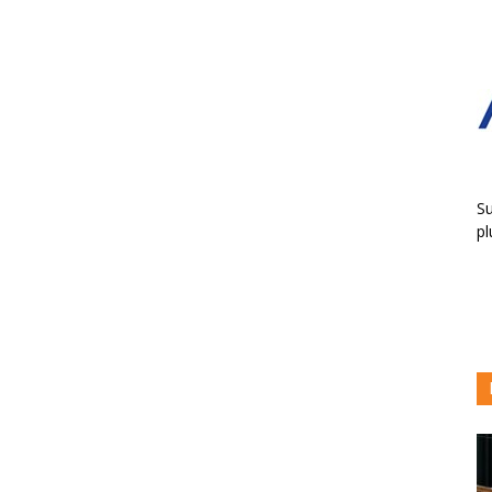
Su
pl