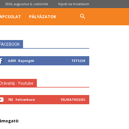
2026, augusztus 6, csütörtök
Vijesti na hrvatskom
APCSOLAT
PÁLYÁZATOK
FACEBOOK
4,039
Rajongók
TETSZIK
Drávatáj - Youtube
763
Feliratkozó
FELIRATKOZÁS
ámogató: