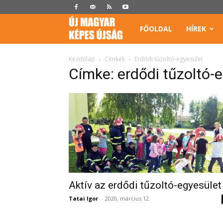
Képes
FŐOLDAL
HÍREK
Újság
Kezdőlap
Címkék
Erdődi tűzoltó-egyesület
Címke: erdődi tűzoltó-
Aktív az erdődi tűzoltó-egyesület
Tatai Igor
-
2020, március 12.