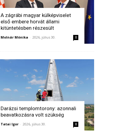
A zágrábi magyar külképviselet
első embere horvát állami
kitüntetésben részesült
Molnár Mónika
-
2026, július 30.
0
Darázsi templomtorony: azonnali
beavatkozásra volt szükség
Tatai Igor
-
2026, július 30.
0