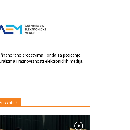
financirano sredstvima Fonda za poticanje
uralizma i raznovrsnosti elektroničkih medija.
Friss hírek