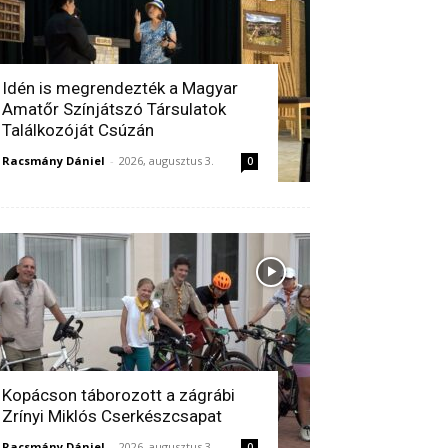
Idén is megrendezték a Magyar
Amatőr Színjátszó Társulatok
Találkozóját Csúzán
Racsmány Dániel
-
2026, augusztus 3.
0
Kopácson táborozott a zágrábi
Zrínyi Miklós Cserkészcsapat
Racsmány Dániel
-
2026, augusztus 3.
0