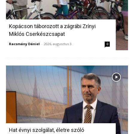
Kopácson táborozott a zágrábi Zrínyi
Miklós Cserkészcsapat
Racsmány Dániel
-
2026, augusztus 3.
0
Hat évnyi szolgálat, életre szóló