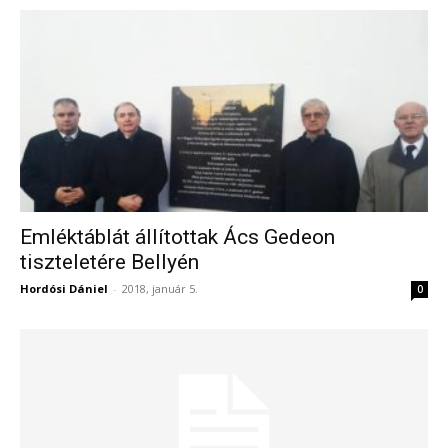
Emléktáblát állítottak Ács Gedeon
tiszteletére Bellyén
Hordósi Dániel
-
2018, január 5.
0