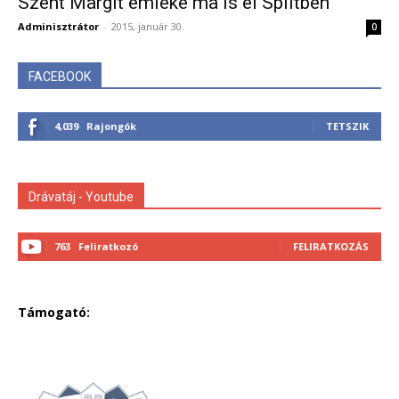
Szent Margit emléke ma is él Splitben
Adminisztrátor
-
2015, január 30.
0
FACEBOOK
4,039
Rajongók
TETSZIK
Drávatáj - Youtube
763
Feliratkozó
FELIRATKOZÁS
Támogató: