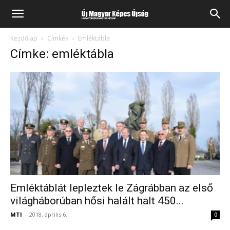
Kezdőlap
Címkék
Emléktábla
Címke: emléktábla
Emléktáblát lepleztek le Zágrábban az első
világháborúban hősi halált halt 450...
MTI
-
2018, április 6.
0