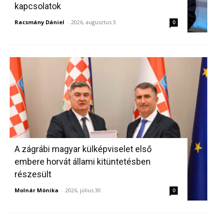
kapcsolatok
Racsmány Dániel
-
2026, augusztus 3.
0
A zágrábi magyar külképviselet első
embere horvát állami kitüntetésben
részesült
Molnár Mónika
-
2026, július 30.
0