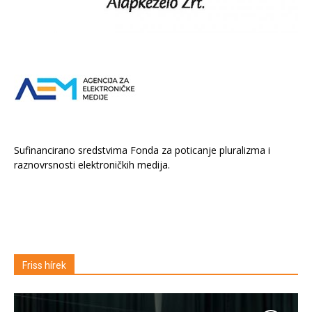
Sufinancirano sredstvima Fonda za poticanje pluralizma i
raznovrsnosti elektroničkih medija.
Friss hírek