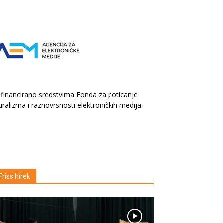
financirano sredstvima Fonda za poticanje
uralizma i raznovrsnosti elektroničkih medija.
Friss hírek