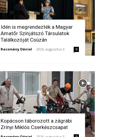
Idén is megrendezték a Magyar
Amatőr Színjátszó Társulatok
Találkozóját Csúzán
Racsmány Dániel
-
2026, augusztus 3.
0
Kopácson táborozott a zágrábi
Zrínyi Miklós Cserkészcsapat
Racsmány Dániel
-
2026, augusztus 3.
0