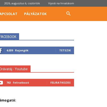
2026, augusztus 6, csütörtök
Vijesti na hrvatskom
APCSOLAT
PÁLYÁZATOK
FACEBOOK
4,039
Rajongók
TETSZIK
Drávatáj - Youtube
763
Feliratkozó
FELIRATKOZÁS
ámogató: