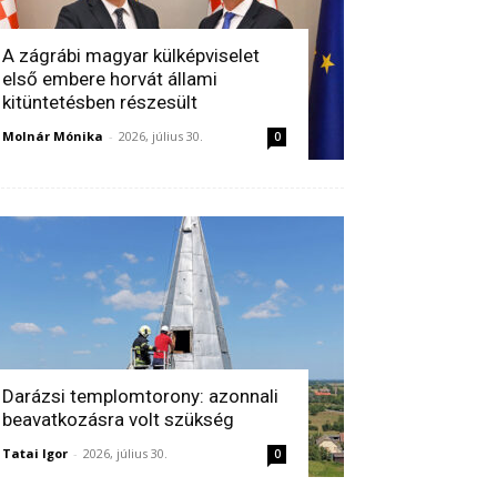
A zágrábi magyar külképviselet
első embere horvát állami
kitüntetésben részesült
Molnár Mónika
-
2026, július 30.
0
Darázsi templomtorony: azonnali
beavatkozásra volt szükség
Tatai Igor
-
2026, július 30.
0