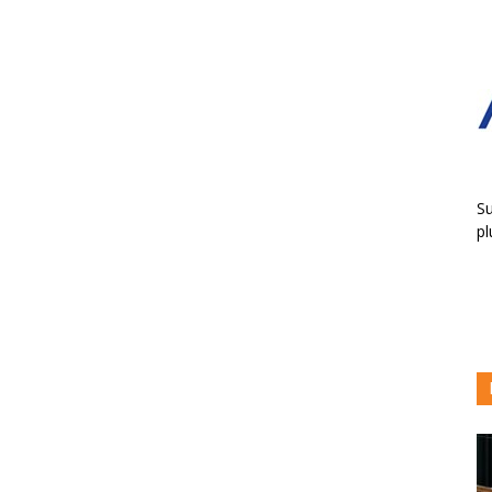
Su
pl