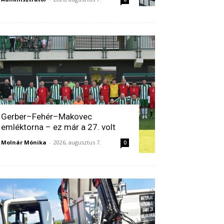
Gerber–Fehér–Makovec
emléktorna – ez már a 27. volt
Molnár Mónika
-
2026, augusztus 7.
0