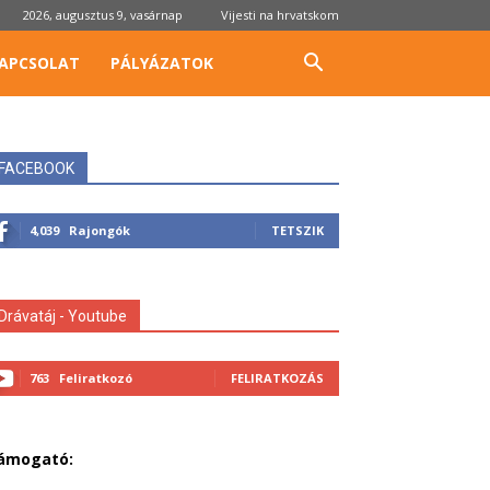
2026, augusztus 9, vasárnap
Vijesti na hrvatskom
APCSOLAT
PÁLYÁZATOK
FACEBOOK
4,039
Rajongók
TETSZIK
Drávatáj - Youtube
763
Feliratkozó
FELIRATKOZÁS
ámogató: