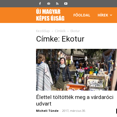
Képes
FŐOLDAL
HÍREK
Újság
Kezdőlap
Címkék
Ekotur
Címke: Ekotur
Élettel töltötték meg a várdaróci
udvart
Micheli Tünde
-
2017, március 30.