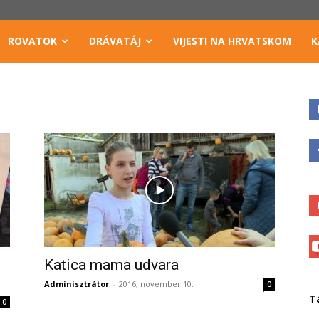
ROVATOK
DRÁVATÁJ
VIJESTI NA HRVATSKOM
K
Katica mama udvara
Adminisztrátor
-
2016, november 10.
0
T
0