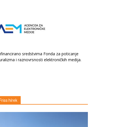
financirano sredstvima Fonda za poticanje
uralizma i raznovrsnosti elektroničkih medija.
Friss hírek