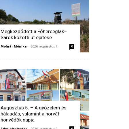
Megkezdődött a Főherceglak–
Sárok közötti út építése
Molnár Mónika
-
2026, augusztus 7.
0
Augusztus 5. – A győzelem és
hálaadás, valamint a horvát
honvédők napja
Adminisztrátor
-
2026, augusztus 7.
0