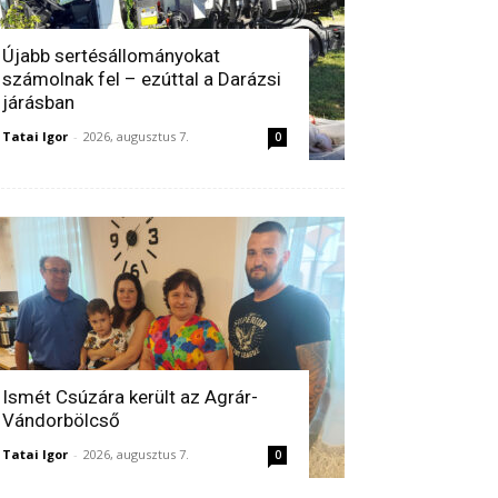
Újabb sertésállományokat
számolnak fel – ezúttal a Darázsi
járásban
Tatai Igor
-
2026, augusztus 7.
0
Ismét Csúzára került az Agrár-
Vándorbölcső
Tatai Igor
-
2026, augusztus 7.
0