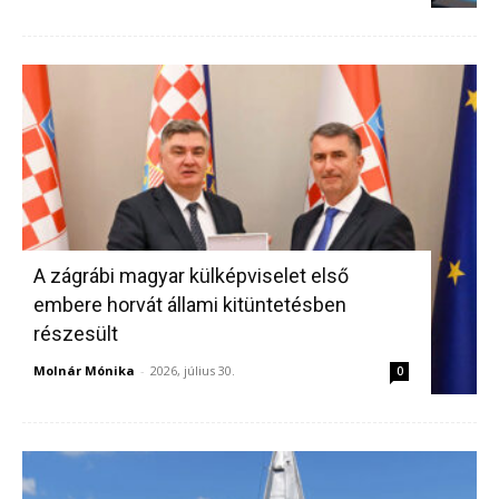
A zágrábi magyar külképviselet első
embere horvát állami kitüntetésben
részesült
Molnár Mónika
-
2026, július 30.
0