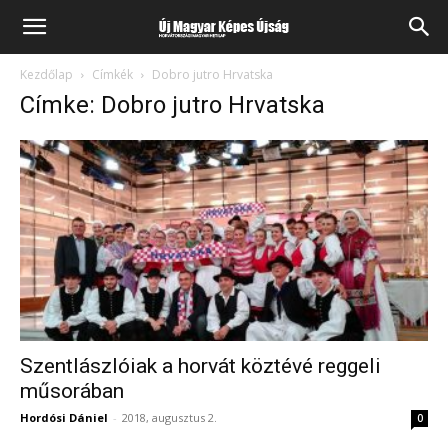
Kezdőlap
Címkék
Dobro jutro Hrvatska
Címke: Dobro jutro Hrvatska
Szentlászlóiak a horvát köztévé reggeli
műsorában
Hordósi Dániel
-
2018, augusztus 2.
0