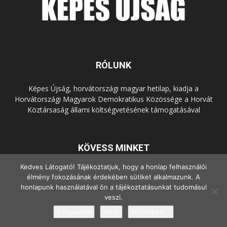
RÓLUNK
Képes Újság, horvátországi magyar hetilap, kiadja a
Horvátországi Magyarok Demokratikus Közössége a Horvát
Köztársaság állami költségvetésének támogatásával
KÖVESS MINKET
Kedves Látogató! Tájékoztatjuk, hogy a honlap felhasználói
élmény fokozásának érdekében sütiket alkalmazunk. A
honlapunk használatával ön a tájékoztatásunkat tudomásul
veszi.
Elfogadom
Nem
Bővebben...
© Copyright - 2022 Minden jog fenntartva.