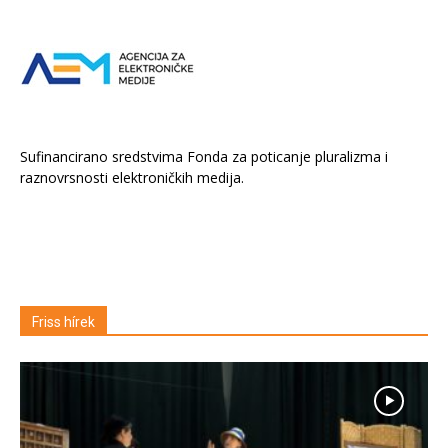
Sufinancirano sredstvima Fonda za poticanje pluralizma i
raznovrsnosti elektroničkih medija.
Friss hírek