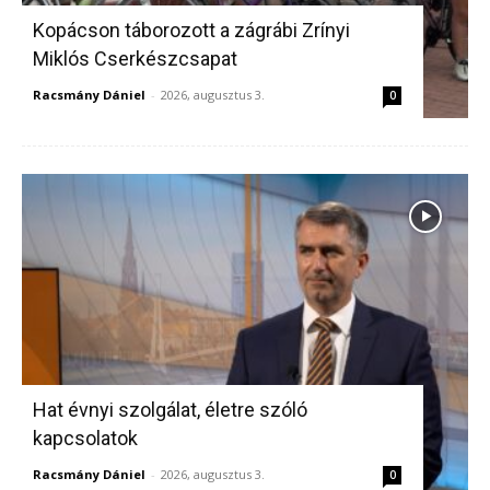
Kopácson táborozott a zágrábi Zrínyi
Miklós Cserkészcsapat
Racsmány Dániel
-
2026, augusztus 3.
0
Hat évnyi szolgálat, életre szóló
kapcsolatok
Racsmány Dániel
-
2026, augusztus 3.
0