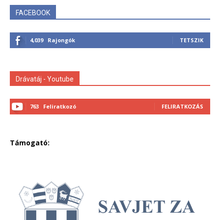
FACEBOOK
4,039
Rajongók
TETSZIK
Drávatáj - Youtube
763
Feliratkozó
FELIRATKOZÁS
Támogató: