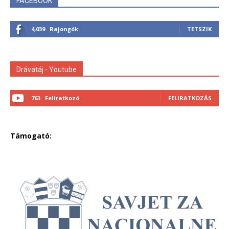
FACEBOOK
4,039
Rajongók
TETSZIK
Drávatáj - Youtube
763
Feliratkozó
FELIRATKOZÁS
Támogató: