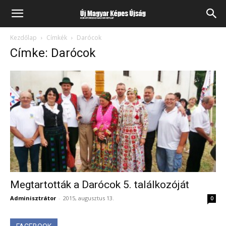
Kezdőlap
Címkék
Darócok
Címke: Darócok
Megtartották a Darócok 5. találkozóját
Adminisztrátor
-
2015, augusztus 13.
0