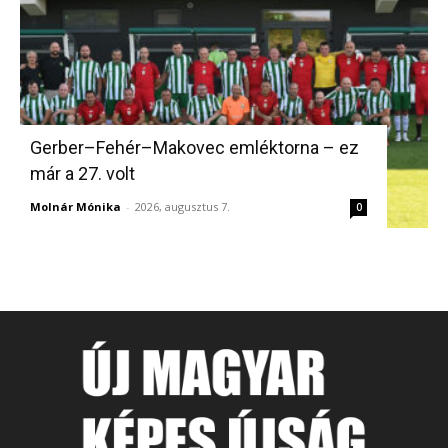
Gerber–Fehér–Makovec emléktorna – ez
már a 27. volt
Molnár Mónika
-
2026, augusztus 7.
0