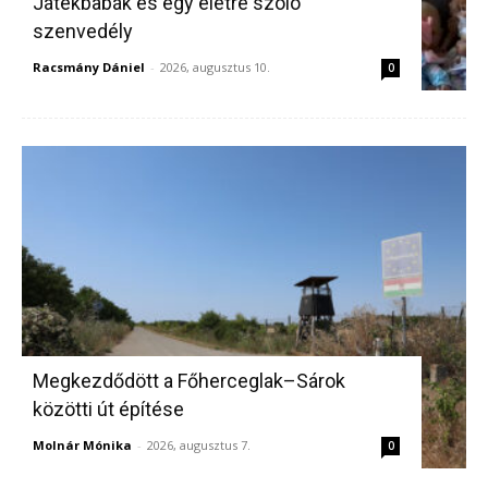
Játékbabák és egy életre szóló
szenvedély
Racsmány Dániel
-
2026, augusztus 10.
0
Megkezdődött a Főherceglak–Sárok
közötti út építése
Molnár Mónika
-
2026, augusztus 7.
0