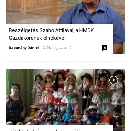
Beszélgetés Szabó Attilával, a HMDK
Gazdakörének elnökével
Racsmány Dániel
-
2026, augusztus 10.
0