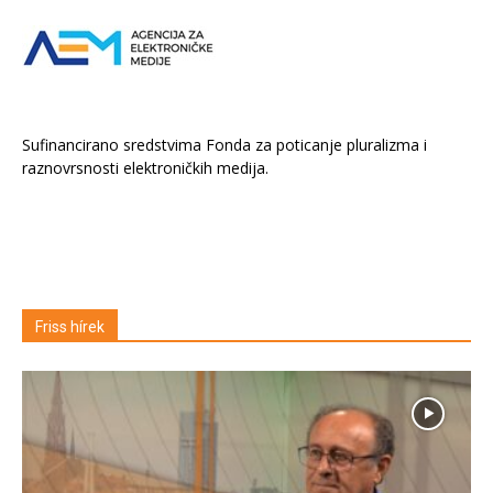
Sufinancirano sredstvima Fonda za poticanje pluralizma i
raznovrsnosti elektroničkih medija.
Friss hírek