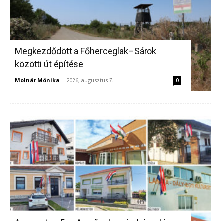
Megkezdődött a Főherceglak–Sárok
közötti út építése
Molnár Mónika
-
2026, augusztus 7.
0