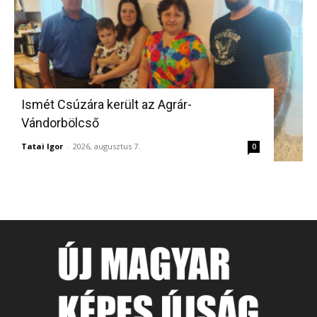
Ismét Csúzára került az Agrár-
Vándorbölcső
Tatai Igor
-
2026, augusztus 7.
0