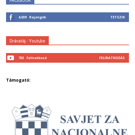
FACEBOOK
4,039
Rajongók
TETSZIK
Drávatáj - Youtube
763
Feliratkozó
FELIRATKOZÁS
Támogató: