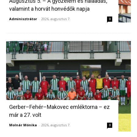
Augusztus 5. – A győzelem és hálaadás,
valamint a horvát honvédők napja
Adminisztrátor
-
2026, augusztus 7.
0
Gerber–Fehér–Makovec emléktorna – ez
már a 27. volt
Molnár Mónika
-
2026, augusztus 7.
0