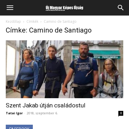
Kezdőlap
Címkék
Camino de Santiago
Címke: Camino de Santiago
Szent Jakab útján családostul
Tatai Igor
-
2018, szeptember 6.
0