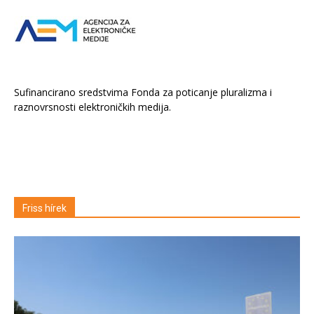
Sufinancirano sredstvima Fonda za poticanje pluralizma i
raznovrsnosti elektroničkih medija.
Friss hírek