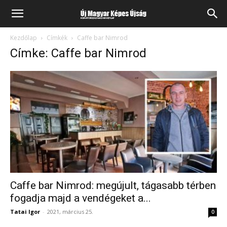
Kezdőlap
Címkék
Caffe bar Nimrod
Címke: Caffe bar Nimrod
Caffe bar Nimrod: megújult, tágasabb térben
fogadja majd a vendégeket a...
Tatai Igor
-
2021, március 25.
0