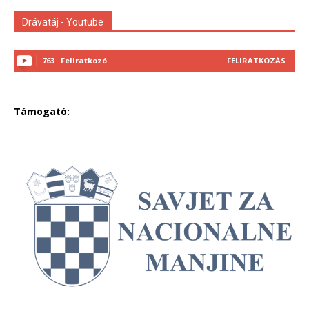
Drávatáj - Youtube
763
Feliratkozó
FELIRATKOZÁS
Támogató: