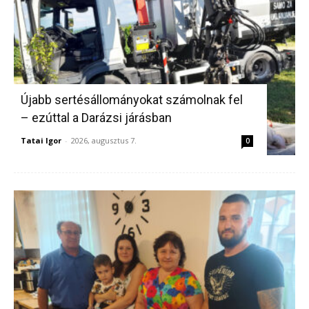
Újabb sertésállományokat számolnak fel
– ezúttal a Darázsi járásban
Tatai Igor
-
2026, augusztus 7.
0