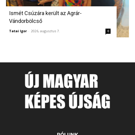
Ismét Csúzára került az Agrár-
Vándorbölcső
Tatai Igor
-
2026, augusztus 7.
0
RÓLUNK