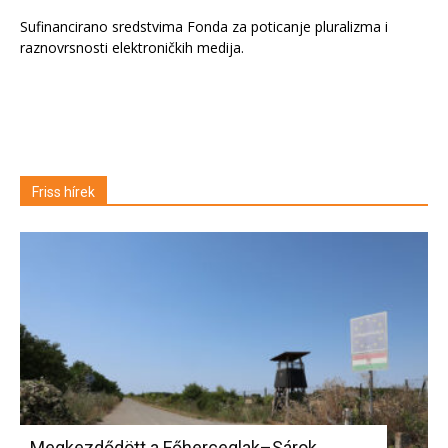
Sufinancirano sredstvima Fonda za poticanje pluralizma i
raznovrsnosti elektroničkih medija.
Friss hírek
Megkezdődött a Főherceglak–Sárok