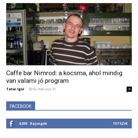
Caffe bar Nimrod: a kocsma, ahol mindig
van valami jó program
Tatai Igor
-
2016, március 31.
0
FACEBOOK
4,039
Rajongók
TETSZIK