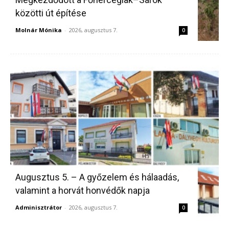
közötti út építése
Molnár Mónika
-
2026, augusztus 7.
0
Augusztus 5. – A győzelem és hálaadás,
valamint a horvát honvédők napja
Adminisztrátor
-
2026, augusztus 7.
0