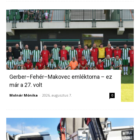
Gerber–Fehér–Makovec emléktorna – ez
már a 27. volt
Molnár Mónika
-
2026, augusztus 7.
0