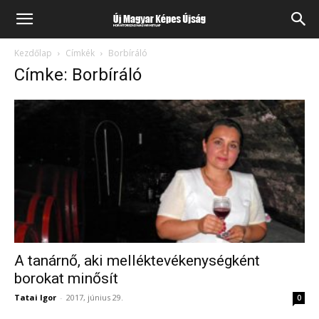
Kezdőlap
Címkék
Borbíráló
Címke: Borbíráló
A tanárnő, aki melléktevékenységként
borokat minősít
Tatai Igor
-
2017, június 29.
0