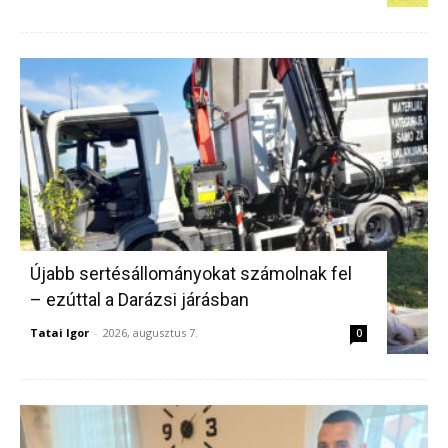
Újabb sertésállományokat számolnak fel
– ezúttal a Darázsi járásban
Tatai Igor
-
2026, augusztus 7.
0