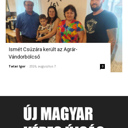
Ismét Csúzára került az Agrár-
Vándorbölcső
Tatai Igor
-
2026, augusztus 7.
0