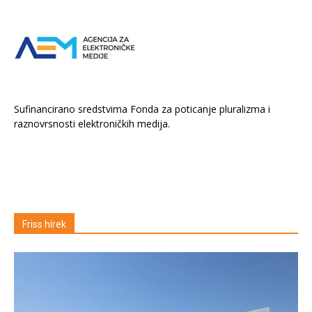
Sufinancirano sredstvima Fonda za poticanje pluralizma i
raznovrsnosti elektroničkih medija.
Friss hírek