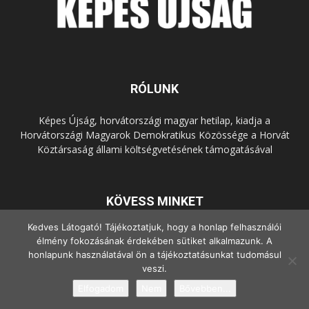
RÓLUNK
Képes Újság, horvátországi magyar hetilap, kiadja a
Horvátországi Magyarok Demokratikus Közössége a Horvát
Köztársaság állami költségvetésének támogatásával
KÖVESS MINKET
Kedves Látogató! Tájékoztatjuk, hogy a honlap felhasználói
élmény fokozásának érdekében sütiket alkalmazunk. A
honlapunk használatával ön a tájékoztatásunkat tudomásul
veszi.
Elfogadom
Nem
Bővebben...
© Copyright - 2022 Minden jog fenntartva.