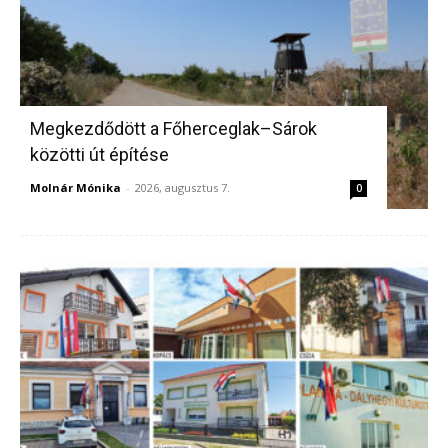
Megkezdődött a Főherceglak–Sárok
közötti út építése
Molnár Mónika
-
2026, augusztus 7.
0