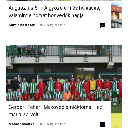
Augusztus 5. – A győzelem és hálaadás,
valamint a horvát honvédők napja
Adminisztrátor
-
2026, augusztus 7.
0
Gerber–Fehér–Makovec emléktorna – ez
már a 27. volt
Molnár Mónika
-
2026, augusztus 7.
0