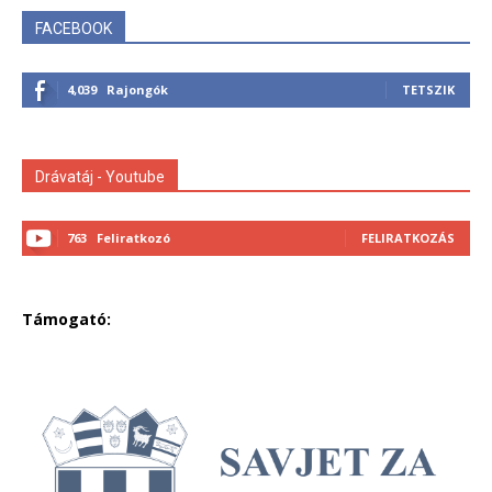
FACEBOOK
4,039
Rajongók
TETSZIK
Drávatáj - Youtube
763
Feliratkozó
FELIRATKOZÁS
Támogató: